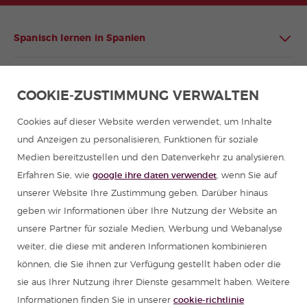
Spanisch lernen in Spanien
Spanisch lernen in Lateinamerika
COOKIE-ZUSTIMMUNG VERWALTEN
Spanischprogramme für Gruppen
Cookies auf dieser Website werden verwendet, um Inhalte
und Anzeigen zu personalisieren, Funktionen für soziale
Sommercamps in Spanien
Medien bereitzustellen und den Datenverkehr zu analysieren.
Erfahren Sie, wie
google ihre daten verwendet
, wenn Sie auf
Spanischkurse
unserer Website Ihre Zustimmung geben. Darüber hinaus
geben wir Informationen über Ihre Nutzung der Website an
unsere Partner für soziale Medien, Werbung und Webanalyse
Ressourcen zum Spanisch lernen
weiter, die diese mit anderen Informationen kombinieren
können, die Sie ihnen zur Verfügung gestellt haben oder die
Partners
sie aus Ihrer Nutzung ihrer Dienste gesammelt haben. Weitere
Informationen finden Sie in unserer
cookie-richtlinie
Reiseführer für Spanien