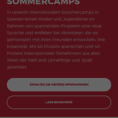
SOMMERCAMPS
meas
Beac
g
uay
Prüfungsvor
ures
Prakti
Freiwi
don
Karrie
h
bereitung
Onlin
for
kums
lligen
Quijo
re
In unseren internationalen Sommercamps in
für
e-
stude
progr
progr
te
Tourismus
Vorbe
nts
amm
amm
Spanien lernen Kinder und Jugendliche im
Certif
reitu
COCM10
icate
Famil
Progr
Rahmen von spannenden Projekten eine neue
ngsk
Vorbereitung
ienpr
amm
urs
auf die
Sprache und entfalten bei Aktivitäten, die sie
ogra
e für
für
Gesundheits
mm
Spani
gemeinsam mit ihren Freunden entwickeln, ihre
die
prüfung
schle
DELE
Kreativität. Mit 60 Prozent spanischen und 40
hrer
Prozent internationalen Teilnehmern aus allen
Weih
Grup
nach
penp
Teilen der Welt sind Lernerfolge und Spaß
tspro
rogra
gram
mm
garantiert.
m
Extra
Junio
curric
r-
ERHALTEN SIE WEITERE INFORMATIONEN
ular
und
Activi
Jung
ties
e-
Erwa
LADE BROSCHÜRE
chse
ne-
Progr
amm