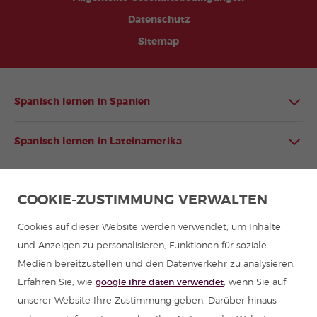
Datenschutz
Sitemap
Spanisch lernen in Spanien
Spanisch lernen in Lateinamerika
Spanischprogramme für Gruppen
COOKIE-ZUSTIMMUNG VERWALTEN
Sommercamps in Spanien
Cookies auf dieser Website werden verwendet, um Inhalte
und Anzeigen zu personalisieren, Funktionen für soziale
Spanischkurse
Medien bereitzustellen und den Datenverkehr zu analysieren.
Erfahren Sie, wie
google ihre daten verwendet
, wenn Sie auf
Ressourcen zum Spanisch lernen
unserer Website Ihre Zustimmung geben. Darüber hinaus