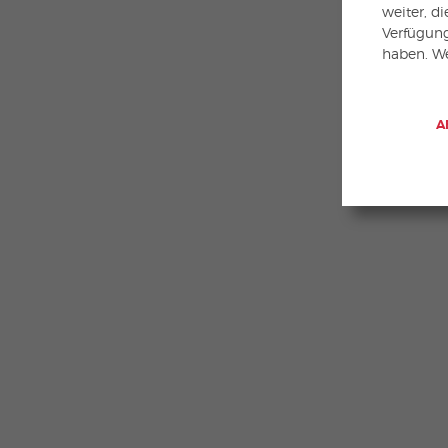
weiter, d
Verfügung
haben. We
A