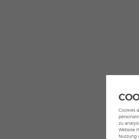
COO
Cookies a
personali
zu analys
Website I
Nutzung d