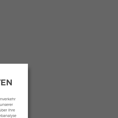
TEN
enverkehr
 unserer
ber Ihre
ebanalyse