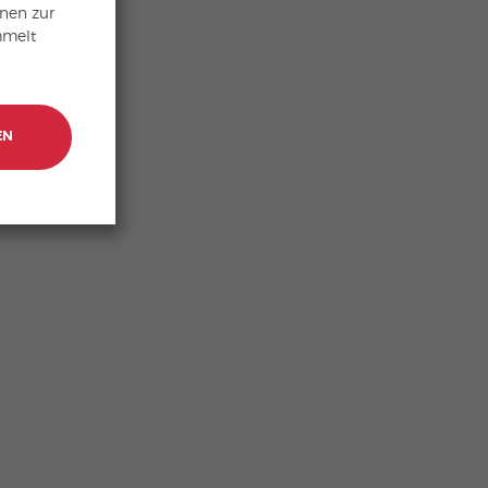
hnen zur
mmelt
EN