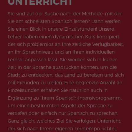
UNTERRICHT
meas
Beac
g
uay
Prüfungsvor
ures
Prakti
Freiwi
don
Karrie
h
bereitung
Onlin
for
kums
lligen
Quijo
re
Sie sind auf der Suche nach der Methode, mit der
für
e-
stude
progr
progr
te
Tourismus
Vorbe
nts
amm
amm
Sie am schnellsten Spanisch lernen? Dann werfen
Certif
reitu
COCM10
icate
Famil
Progr
Sie einen Blick in unsere Einzelstunden! Unsere
ngsk
Vorbereitung
ienpr
amm
urs
auf die
Lehrer haben einen dynamischen Kurs konzipiert,
ogra
e für
für
Gesundheits
mm
Spani
der sich problemlos an Ihre zeitliche Verfügbarkeit,
die
prüfung
schle
DELE
an Ihr Sprachniveau und an Ihren individuellen
hrer
Lernstil anpassen lässt. Sie werden sich in kurzer
Weih
Grup
nach
penp
Zeit in der Sprache ausdrücken können, um die
tspro
rogra
gram
mm
Stadt zu entdecken, das Land zu bereisen und sich
m
mit Freunden zu treffen. Eine begrenzte Anzahl an
Extra
Junio
Einzelstunden erhalten Sie natürlich auch in
curric
r-
ular
und
Ergänzung zu Ihrem Spanisch-Intensivprogramm,
Activi
Jung
um einen bestimmten Aspekt der Sprache zu
ties
e-
Erwa
vertiefen oder einfach nur Spanisch zu sprechen.
chse
Ganz gleich, welches Ziel Sie verfolgen: Unterricht,
ne-
Progr
der sich nach Ihrem eigenen Lerntempo richtet,
amm