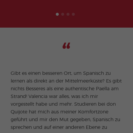
Gibt es einen besseren Ort, um Spanisch zu
lernen als direkt an der Mittelmeerküste? Es gibt
nichts Besseres als eine authentische Paella am
Ich 
Strand! Valencia war alles, was ich mir
Unte
vorgestellt habe und mehr. Studieren bei don
bere
Quijote hat mich aus meiner Komfortzone
Mala
geführt und mir den Mut gegeben, Spanisch zu
Sonn
sprechen und auf einer anderen Ebene zu
hatt