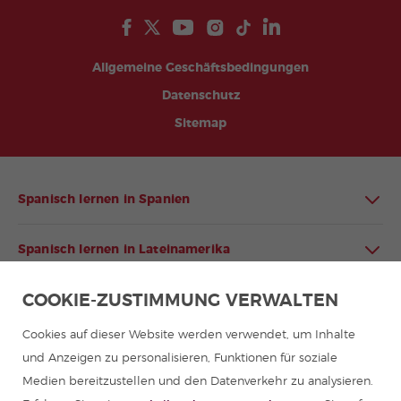
Allgemeine Geschäftsbedingungen
Datenschutz
Sitemap
Spanisch lernen in Spanien
Spanisch lernen in Lateinamerika
COOKIE-ZUSTIMMUNG VERWALTEN
Spanischprogramme für Gruppen
Cookies auf dieser Website werden verwendet, um Inhalte
Sommercamps in Spanien
und Anzeigen zu personalisieren, Funktionen für soziale
Medien bereitzustellen und den Datenverkehr zu analysieren.