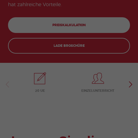
hat zahlreiche Vorteile.
e
PREISKALKULATION
LADE BROSCHÜRE
20 UE
EINZELUNTERRICHT