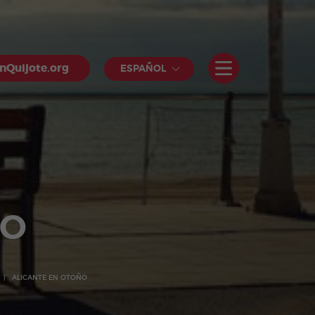
nQuijote.org
ESPAÑOL
ÑO
ALICANTE EN OTOÑO