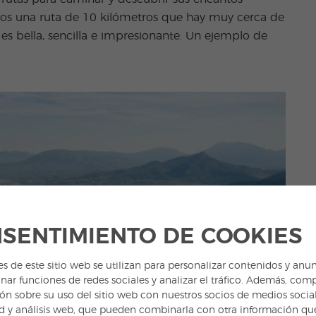
mos una ruta de 10 kilómetros que hay muy cerca de
: es bella, sencilla e impresionante. Un ejemplo de
SENTIMIENTO DE COOKIES
es de este sitio web se utilizan para personalizar contenidos y anun
nar funciones de redes sociales y analizar el tráfico. Además, com
ón sobre su uso del sitio web con nuestros socios de medios social
d y análisis web, que pueden combinarla con otra información qu