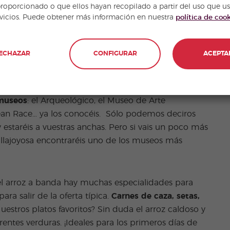
proporcionado o que ellos hayan recopilado a partir del uso que u
rvicios. Puede obtener más información en nuestra
política de coo
ECHAZAR
CONFIGURAR
ACEPTA
 museos
: el Arqueológico, el Museo de Arte
ean Race… ya los conocéis. Sólo podemos deciros
 estaréis a vuestras anchas. Pero si vais un poco más
Villajoyosa encontraréis uno de los museos más
 el arroz a banda hay muchas especialidades para
para salir de la oferta típica.
Carnes de caza, setas,
Nuestros platos favoritos? Sin duda el arroz caldoso y
rentes verduras. ¡Ideales para los primeros días de