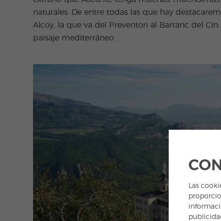
naturales. De entre todas las que hay destacare
Alcoy, la que va del Preventori al Barranc del Cin
paisaje mediterráneo.
CON
Las cooki
proporcio
informaci
publicida