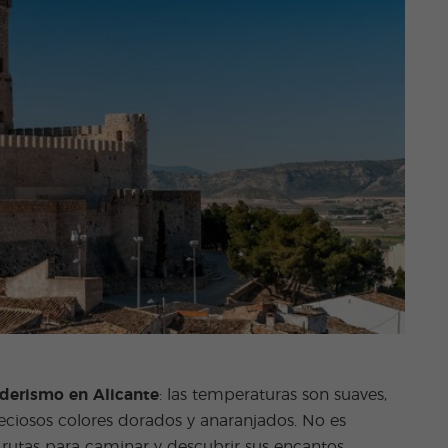
derismo en Alicante
: las temperaturas son suaves,
reciosos colores dorados y anaranjados. No es
rutas para caminar y descubrir sus encantos