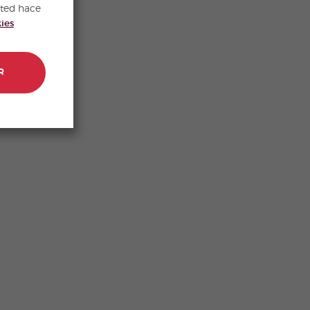
sted hace
kies
R