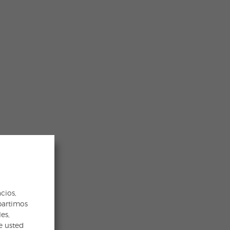
cios,
partimos
es,
e usted