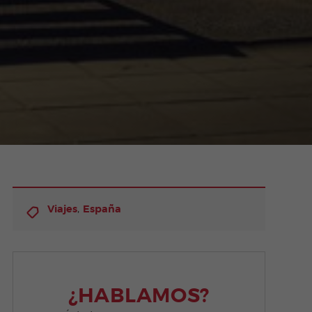
,
Viajes
España
¿HABLAMOS?