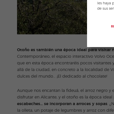
les haya 
de sus se
R
Otoño es también una época ideal para visitar
Contemporáneo, el espacio interactivo Volvo Oc
que en esta época encontraréis pocos visitantes y
allá de la ciudad, en concreto a la localidad de 
dulces del mundo… ¡El dedicado al chocolate!
Aunque nos encantan la fideuá, el arroz negro y
disfrutar en Alicante, y el otoño es la época ideal 
escabeches… se incorporan a arroces y sopas
. ¿
la olleta, un potaje de legumbres y arroz con dife