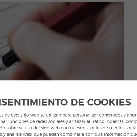
SENTIMIENTO DE COOKIES
a empezar el
cuerpo de tu carta en español
, tanto
es de este sitio web se utilizan para personalizar contenidos y anun
nar funciones de redes sociales y analizar el tráfico. Además, com
ón sobre su uso del sitio web con nuestros socios de medios social
d y análisis web, que pueden combinarla con otra información qu