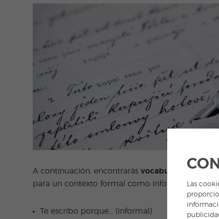
CON
A continuación, encontrarás
vocabulario útil
par
para un contexto formal como informal:
Las cooki
proporcio
informaci
Te escribo porque… (informal)
publicida