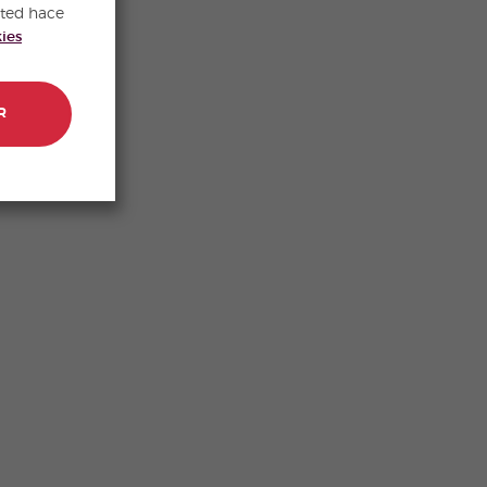
sted hace
kies
R