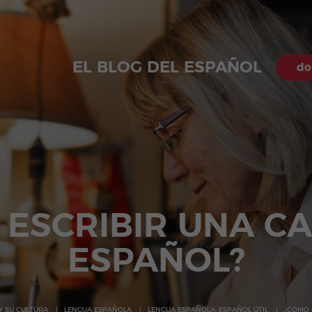
EL BLOG DEL ESPAÑOL
do
ESCRIBIR UNA C
ESPAÑOL?
Y SU CULTURA
LENGUA ESPAÑOLA
LENGUA ESPAÑOLA: ESPAÑOL ÚTIL
¿CÓMO 