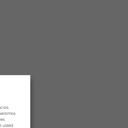
cios,
partimos
es,
e usted