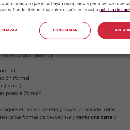
proporcionado o que ellos hayan recopilado a partir del uso que u
rvicios. Puede obtener más información en nuestra
política de coo
ECHAZAR
CONFIGURAR
ACEPTA
en esta carta… (formal)
formal)
ación (formal)
a (formal)
s posible (formal)
expliques el motivo de ésta y hayas formulado todas
xisten varias formas de despedirse y
cerrar una carta
o