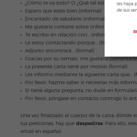
¿Cómo te va todo? O ¿Qué tal estás? (informal)
les haya 
de sus se
Espero que estés bien (informal)
Encantado de saludarte (informal)
Me gustaría contarte sobre (informal)
R
Te escribo en relación con… (informal)
Le estoy contactando porque… (formal)
Adjunto encontrará… (formal)
Gracias por su tiempo, me gustaría comentarle 
La presente carta tiene por motivo (formal)
Les informo mediante la siguiente carta que… (
Por favor, hazme saber si necesitas más inform
Si tiene alguna pregunta, no dude en formularl
Por favor, póngase en contacto conmigo lo ante
Una vez finalizado el cuerpo de la carta, dónde 
tus peticiones, hay que
despedirse
. Para ello, e
email en español: