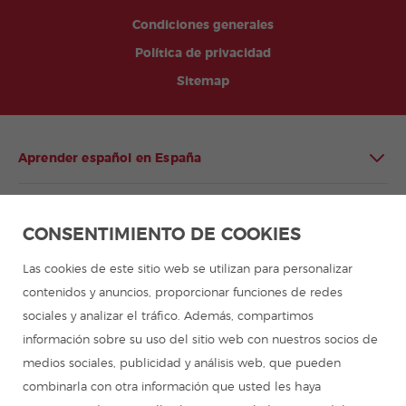
Condiciones generales
Política de privacidad
Sitemap
Aprender español en España
Aprender español en Latinoamérica
CONSENTIMIENTO DE COOKIES
Programa de español para grupos
Las cookies de este sitio web se utilizan para personalizar
contenidos y anuncios, proporcionar funciones de redes
Campamentos de verano
sociales y analizar el tráfico. Además, compartimos
información sobre su uso del sitio web con nuestros socios de
Cursos de español
medios sociales, publicidad y análisis web, que pueden
combinarla con otra información que usted les haya