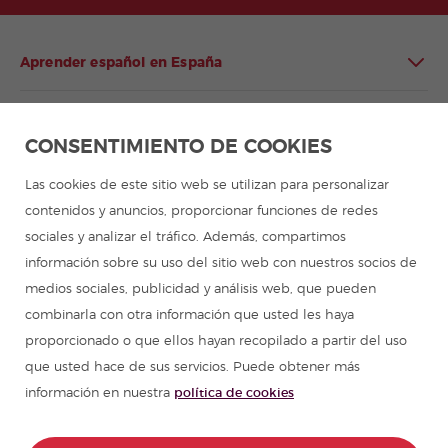
Aprender español en España
Aprender español en Latinoamérica
CONSENTIMIENTO DE COOKIES
Programa de español para grupos
Las cookies de este sitio web se utilizan para personalizar
contenidos y anuncios, proporcionar funciones de redes
Campamentos de verano
sociales y analizar el tráfico. Además, compartimos
información sobre su uso del sitio web con nuestros socios de
Cursos de español
medios sociales, publicidad y análisis web, que pueden
combinarla con otra información que usted les haya
proporcionado o que ellos hayan recopilado a partir del uso
Recursos para aprender español
que usted hace de sus servicios. Puede obtener más
información en nuestra
política de cookies
Partners