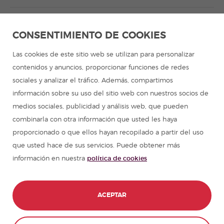
Aprender español en Latinoamérica
CONSENTIMIENTO DE COOKIES
Programa de español para grupos
Las cookies de este sitio web se utilizan para personalizar
contenidos y anuncios, proporcionar funciones de redes
Campamentos de verano
sociales y analizar el tráfico. Además, compartimos
información sobre su uso del sitio web con nuestros socios de
Cursos de español
medios sociales, publicidad y análisis web, que pueden
combinarla con otra información que usted les haya
proporcionado o que ellos hayan recopilado a partir del uso
Recursos para aprender español
que usted hace de sus servicios. Puede obtener más
información en nuestra
política de cookies
Partners
Guía de viajes en España
ACEPTAR
Guías de viajes en Latinoamérica