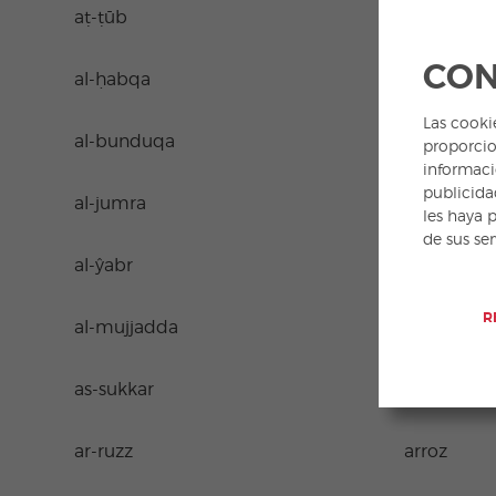
aṭ-ṭūb 
CON
al-ḥabqa a
Las cooki
al-bunduqa a
proporcio
informaci
publicida
al-jumra a
les haya 
de sus se
al-ŷabr á
R
al-mujjadda 
as-sukkar 
ar-ruzz 