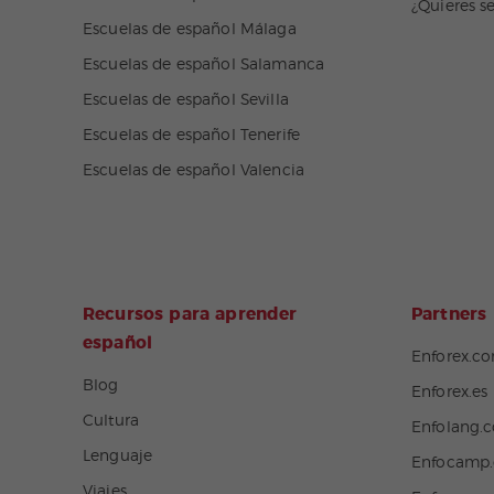
¿Quieres s
Escuelas de español Málaga
Escuelas de español Salamanca
Escuelas de español Sevilla
Escuelas de español Tenerife
Escuelas de español Valencia
Recursos para aprender
Partners
español
Enforex.c
Blog
Enforex.es
Cultura
Enfolang.
Lenguaje
Enfocamp
Viajes