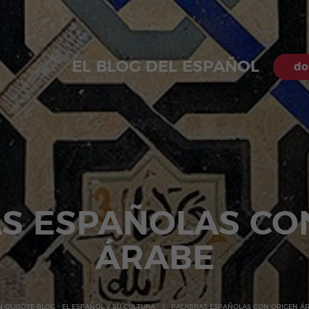
EL BLOG DEL ESPAÑOL
do
S ESPAÑOLAS CO
ÁRABE
 QUIJOTE BLOG - EL ESPAÑOL Y SU CULTURA
PALABRAS ESPAÑOLAS CON ORIGEN Á