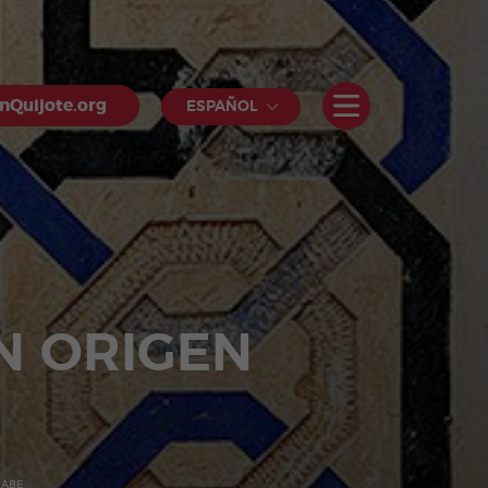
nQuijote.org
ESPAÑOL
N ORIGEN
RABE