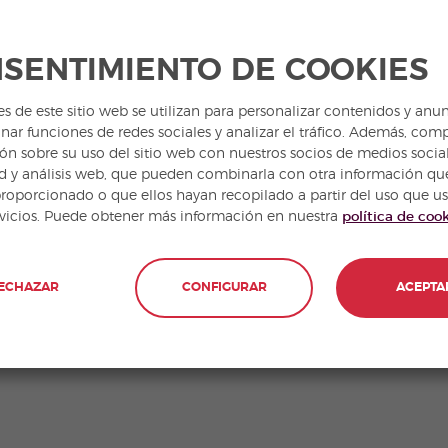
adobe
SENTIMIENTO DE COOKIES
lbahaca
es de este sitio web se utilizan para personalizar contenidos y anun
lbóndiga
nar funciones de redes sociales y analizar el tráfico. Además, com
ón sobre su uso del sitio web con nuestros socios de medios social
d y análisis web, que pueden combinarla con otra información qu
lfombra
proporcionado o que ellos hayan recopilado a partir del uso que u
rvicios. Puede obtener más información en nuestra
política de coo
lgebra
ECHAZAR
CONFIGURAR
ACEPTA
almohada
azúcar
arroz