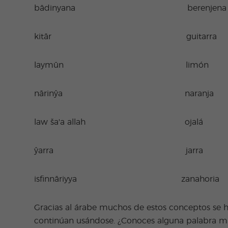
bādinyana be
kitār gui
laymūn 
nārinŷa n
law ša'a all
ŷarra 
isfinnāriyya z
Gracias al árabe muchos de estos conceptos se h
continúan usándose. ¿Conoces alguna palabra má