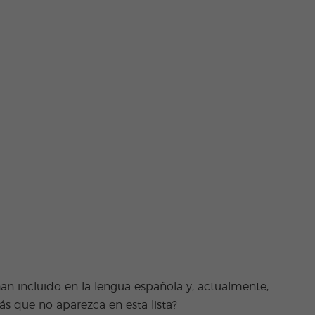
renjena
tarra
limón
aranja
ah ojalá
jarra
anahoria
an incluido en la lengua española y, actualmente,
s que no aparezca en esta lista?