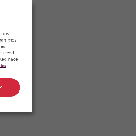
cios,
partimos
es,
e usted
sted hace
kies
R