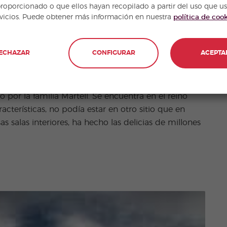
proporcionado o que ellos hayan recopilado a partir del uso que u
rvicios. Puede obtener más información en nuestra
política de coo
ECHAZAR
CONFIGURAR
ACEPTA
 por la familia Martell. Se encuentra en el reino
cterísticas, no podía estar en otro sitio que en
osas salas interiores, ha hecho las delicias de millones