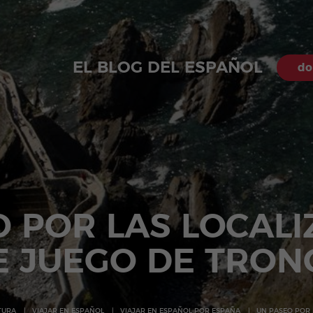
EL BLOG DEL ESPAÑOL
do
 POR LAS LOCAL
E JUEGO DE TRON
TURA
VIAJAR EN ESPAÑOL
VIAJAR EN ESPAÑOL POR ESPAÑA
UN PASEO POR 