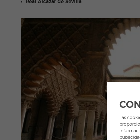
Real Alcázar de Sevilla
CON
Las cooki
proporcio
informaci
publicida