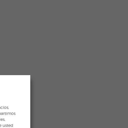
cios,
partimos
es,
e usted