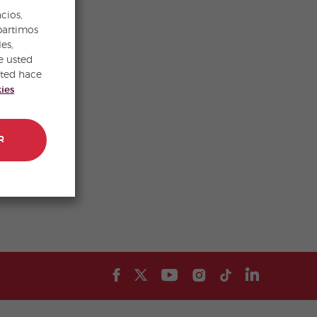
cios,
partimos
es,
e usted
sted hace
kies
R