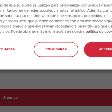
GRANADA: MUCHO EN
es de este sitio web se utilizan para personalizar contenidos y anun
nar funciones de redes sociales y analizar el tráfico. Además, com
COMÚN
ón sobre su uso del sitio web con nuestros socios de medios social
d y análisis web, que pueden combinarla con otra información qu
proporcionado o que ellos hayan recopilado a partir del uso que u
Una de las ciudades más bellas de España y una de
rvicios. Puede obtener más información en nuestra
política de coo
las ciudades con más personalidad de México
comparten mucho. ¡Ven con nosotros y descúbrelas!
ECHAZAR
CONFIGURAR
ACEPTA
Ver artículo
Sitemap