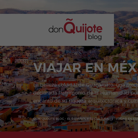
VIAJAR EN MÉX
La belleza colonial de Guanajuato, una pied
declarada Patrimonio de la Humanidad por 
encanto de su riqueza arquitectónica y cultu
DON QUIJOTE BLOG - EL ESPAÑOL Y SU CULTURA
VIAJAR EN E