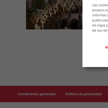
Las cooki
proporcio
informaci
publicida
les haya 
de sus se
R
Condiciones generales
Política de privacidad