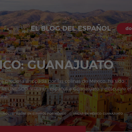
EL BLOG DEL ESPAÑOL
do
ICO: GUANAJUATO
ra preciosa arropada por las colinas de México, ha sido
la UNESCO. Viaja en español a Guanajuato y descubre el
ral.
SPAÑOL
VIAJAR EN ESPAÑOL POR MÉXICO
VIAJAR EN MÉXICO: GUANAJUATO