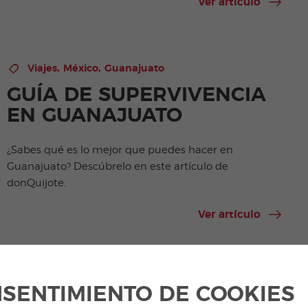
Ver artículo
,
,
Viajes
México
Guanajuato
GUÍA DE SUPERVIVENCIA
EN GUANAJUATO
¿Sabes qué es lo mejor que puedes hacer en
Guanajuato? Descúbrelo en este artículo de
donQuijote.
Ver artículo
,
,
Viajes
México
Guanajuato
SENTIMIENTO DE COOKIES
GUANAJUATO Y