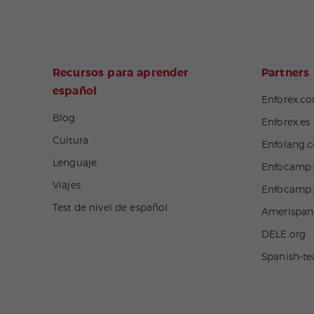
Recursos para aprender
Partners
español
Enforex.c
Blog
Enforex.es
Cultura
Enfolang.
Lenguaje
Enfocamp
Viajes
Enfocamp.
Test de nivel de español
Amerispa
DELE.org
Spanish-t