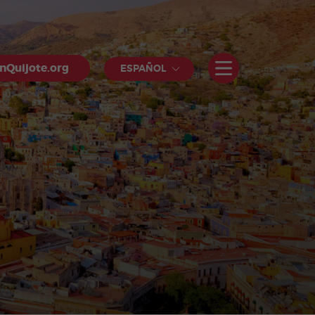
nQuijote.org
ESPAÑOL