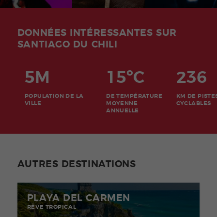
DONNÉES INTÉRESSANTES SUR
SANTIAGO DU CHILI
5M
15ºC
236
POPULATION DE LA
DE TEMPÉRATURE
KM DE PISTE
VILLE
MOYENNE
CYCLABLES
ANNUELLE
AUTRES DESTINATIONS
PLAYA DEL CARMEN
RÊVE TROPICAL