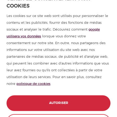
COOKIES
Programmes d'espagnol pour groupes
Les cookies sur ce site web sont utilisés pour personnaliser le
Cours d'espagnol
contenu et les publicités, fournir des fonctions de médias
sociaux et analyser le trafic. Découvrez comment
google
Colonies de vacances en Espagne
utilisera vos données
lorsque vous donnez votre
consentement sur notre site. En outre, nous partageons des
Ressources pour apprendre l'espagnol
informations sur votre utilisation du site web avec nos
partenaires de médias sociaux, de publicité et d'analyse web,
qui peuvent les combiner avec d'autres informations que vous
Partenaires
leur avez fournies ou qu'ils ont collectées à partir de votre
utilisation de leurs services. Pour en savoir plus, consultez
Guide de voyage pour l'Espagne
notre
politique de cookies
Guide de voyage pour l'Amérique latine
CONTACT
RÉSERVEZ ICI
AUTORISER
© 1989 - 2026 don Quijote S.L. Tous les
droits réservés,