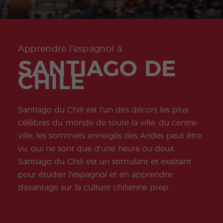
ity
Valen
e
Prépa
Préparation
meas
don
Oppo
ce
sabb
ration
à l'examen
ures
Quijo
rtunit
Beac
atiqu
onlin
COCM10
for
te
és
h
e
e
Tourisme
stude
Certif
profe
DELE
nts
icate
Progr
ssion
Progr
Préparation
Apprendre l'espagnol à
amm
nelles
amm
à l'examen
SANTIAGO DE
e de
e de
COCM10
stage
Volon
Santé
CHILE
tariat
Progr
Progr
amm
amm
e
e
Santiago du Chili est l'un des décors les plus
Famil
profe
célèbres du monde de toute la ville; du centre-
le
sseurs
d'esp
ville, les sommets enneigés des Andes peut être
agnol
vu, qui ne sont que d'une heure ou deux.
Progr
Progr
amm
amm
Santiago du Chili est un stimulant et exaltant
e de
e
pour étudier l'espagnol et en apprendre
Noël
d'Esp
agnol
davantage sur la culture chilienne prep.
en
Grou
pe