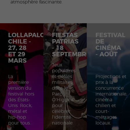
atmosphère fascinante.
LOLLAPALOOZA
FIESTAS
FESTIVAL
CHILE -
PATRIAS
DE
27, 28
- 18
CINÉMA
ET 29
SEPTEMBRE
- AOÛT
MARS
Jeux
populaires
La
et défilés
Projections et
première
militaires
prix à la
version du
dans le
concurrence
festival hors
Parc
internationale,
des États-
O’Higgins
cinéma
Unis. Rock,
pour
chilien et
métal et
célébrer
court-
hip-hop
l’identité
métrages
pour tous.
nationale.
locaux.