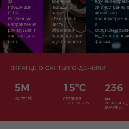
за
военные
вручение прем
пределами
парады в
за иностранные
США.
парке
чилийские
Различные
О'Хиггинс в
полнометражн
направления
честь
и
рок-музыки и
обретения
короткометраж
хип-хоп для
национальной
художественны
всех.
идентичности.
фильмы.
ВКРАТЦЕ О САНТЬЯГО-ДЕ-ЧИЛИ
5M
15ºC
236
ЖИТЕЛЕЙ
СРЕДНЯЯ
KM
ТЕМПЕРАТУРА
ВЕЛОСИПЕД
ДОРОЖЕК