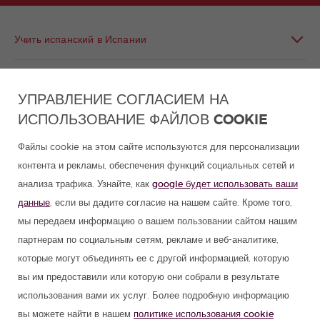
Учить испанский в Испании
Учите испанский в Латинской Америке
УПРАВЛЕНИЕ СОГЛАСИЕМ НА
ИСПОЛЬЗОВАНИЕ ФАЙЛОВ COOKIE
Программа Испанского Для Групп
Файлы cookie на этом сайте используются для персонализации
Курсы испанского
контента и рекламы, обеспечения функций социальных сетей и
анализа трафика. Узнайте, как
google будет использовать ваши
Летние лагеря в Испании
данные
, если вы дадите согласие на нашем сайте. Кроме того,
мы передаем информацию о вашем пользовании сайтом нашим
Ресурсы для изучения испанского
партнерам по социальным сетям, рекламе и веб-аналитике,
которые могут объединять ее с другой информацией, которую
вы им предоставили или которую они собрали в результате
Партнеры
использования вами их услуг. Более подробную информацию
вы можете найти в нашем
политике использования cookie
Путеводитель по Испании