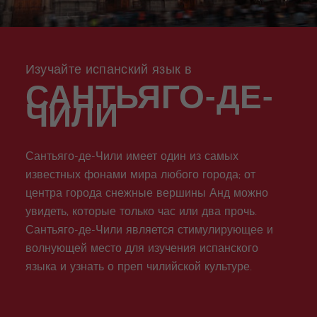
meas
Испа
Акаде
Вале
экзамену по
ния
йн-
ures
нский
мичес
нсия
туризму
прогр
for
для
кий
don
Проф
Бич
COCM10
амма
stude
тех
Отпус
Quijo
ессио
по
nts
кому
к
Подготовка к
te
наль
испан
за 50
экзамену
Certif
ные
Изучайте испанский язык в
скому
COCM10 по
icate
возм
Стаж
Воло
языку
САНТЬЯГО-ДЕ-
здравоохран
ожно
ировк
нтерс
вечер
ению
сти
у
кие
ЧИЛИ
ом
прогр
аммы
Семе
Трени
йная
нг
Сантьяго-де-Чили имеет один из самых
Прогр
для
известных фонами мира любого города; от
амма
Преп
одав
центра города снежные вершины Анд можно
Ател
увидеть, которые только час или два прочь.
ей
Испа
Сантьяго-де-Чили является стимулирующее и
нског
волнующей место для изучения испанского
о
языка и узнать о преп чилийской культуре.
Рожд
Групп
естве
овые
нская
Прогр
прогр
аммы
амма