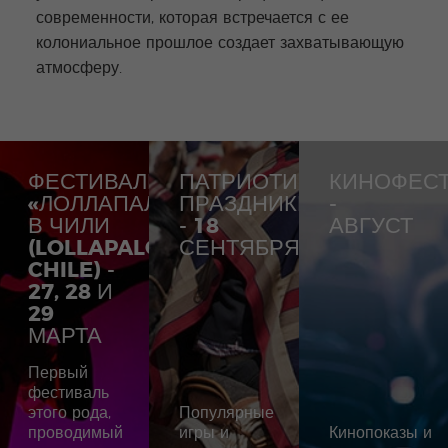
современности, которая встречается с ее
колониальное прошлое создает захватывающую
атмосферу.
ФЕСТИВАЛЬ
ПАТРИОТИЧЕСКИЕ
КИНОФЕС
«ЛОЛЛАПАЛУЗА»
ПРАЗДНИКИ
-
В ЧИЛИ
- 18
АВГУСТ
(LOLLAPALOOZA
СЕНТЯБРЯ
CHILE) -
27, 28 И
29
МАРТА
Первый
фестиваль
этого рода,
Популярные
проводимый
игры и
Кинопоказы и