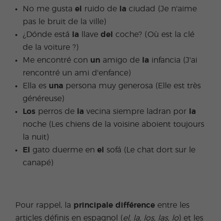
No me gusta
el
ruido de
la
ciudad (Je n'aime
pas le bruit de la ville)
¿Dónde está
la
llave
del
coche? (Où est la clé
de la voiture ?)
Me encontré con
un
amigo de
la
infancia (J'ai
rencontré un ami d'enfance)
Ella es
una
persona muy generosa (Elle est très
généreuse)
Los
perros de
la
vecina siempre ladran por
la
noche (Les chiens de la voisine aboient toujours
la nuit)
El
gato duerme en
el
sofá (Le chat dort sur le
canapé)
Pour rappel, la
principale différence
entre les
articles définis en espagnol (
el, la, los, las, lo
) et les