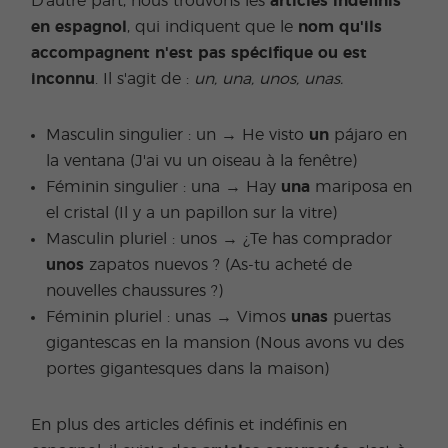
D'autre part, nous trouvons les
articles indéfinis
en espagnol
, qui indiquent que le
nom qu'ils
accompagnent n'est pas spécifique ou est
inconnu
. Il s'agit de :
un, una, unos, unas.
Masculin singulier : un → He visto
un
pájaro en
la ventana (J'ai vu un oiseau à la fenêtre)
Féminin singulier : una → Hay
una
mariposa en
el cristal (Il y a un papillon sur la vitre)
Masculin pluriel : unos → ¿Te has comprador
unos
zapatos nuevos ? (As-tu acheté de
nouvelles chaussures ?)
Féminin pluriel : unas → Vimos
unas
puertas
gigantescas en la mansion (Nous avons vu des
portes gigantesques dans la maison)
En plus des articles définis et indéfinis en