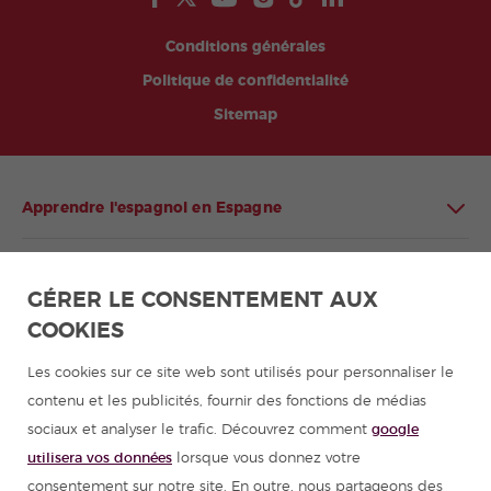
Conditions générales
Politique de confidentialité
Sitemap
Apprendre l'espagnol en Espagne
Apprendre l'espagnol en Amérique latine
GÉRER LE CONSENTEMENT AUX
COOKIES
Programmes d'espagnol pour groupes
Les cookies sur ce site web sont utilisés pour personnaliser le
Cours d'espagnol
contenu et les publicités, fournir des fonctions de médias
sociaux et analyser le trafic. Découvrez comment
google
Colonies de vacances en Espagne
utilisera vos données
lorsque vous donnez votre
consentement sur notre site. En outre, nous partageons des