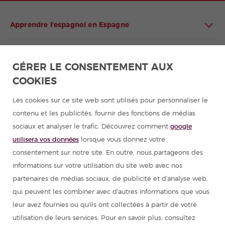
Apprendre l'espagnol en Espagne
Apprendre l'espagnol en Amérique latine
GÉRER LE CONSENTEMENT AUX
COOKIES
Programmes d'espagnol pour groupes
Les cookies sur ce site web sont utilisés pour personnaliser le
Cours d'espagnol
contenu et les publicités, fournir des fonctions de médias
sociaux et analyser le trafic. Découvrez comment
google
Colonies de vacances en Espagne
utilisera vos données
lorsque vous donnez votre
consentement sur notre site. En outre, nous partageons des
Ressources pour apprendre l'espagnol
informations sur votre utilisation du site web avec nos
partenaires de médias sociaux, de publicité et d'analyse web,
qui peuvent les combiner avec d'autres informations que vous
Partenaires
leur avez fournies ou qu'ils ont collectées à partir de votre
utilisation de leurs services. Pour en savoir plus, consultez
Guide de voyage pour l'Espagne