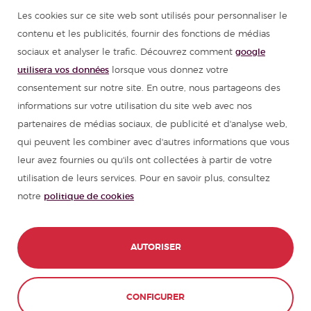
Les cookies sur ce site web sont utilisés pour personnaliser le
Cours d'espagnol
contenu et les publicités, fournir des fonctions de médias
sociaux et analyser le trafic. Découvrez comment
google
Colonies de vacances en Espagne
utilisera vos données
lorsque vous donnez votre
consentement sur notre site. En outre, nous partageons des
Ressources pour apprendre l'espagnol
informations sur votre utilisation du site web avec nos
partenaires de médias sociaux, de publicité et d'analyse web,
qui peuvent les combiner avec d'autres informations que vous
Partenaires
leur avez fournies ou qu'ils ont collectées à partir de votre
utilisation de leurs services. Pour en savoir plus, consultez
Guide de voyage pour l'Espagne
notre
politique de cookies
Guide de voyage pour l'Amérique latine
AUTORISER
© 1989 - 2026 don Quijote S.L. Tous les
droits réservés,
CONFIGURER