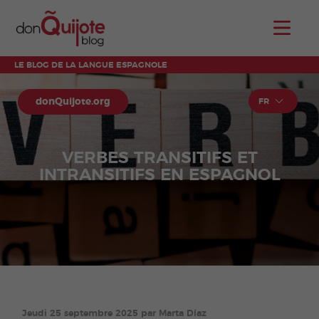
LE BLOG DE LA LANGUE ESPAGNOLE
donQuijote.org
FR
VERBES TRANSITIFS ET
INTRANSITIFS EN ESPAGNOL
Jeudi 25 septembre 2025 par Marta Díaz