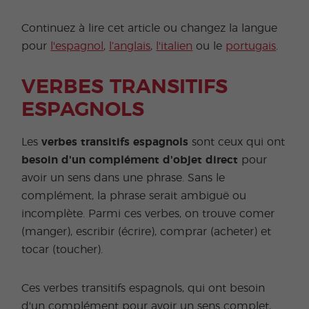
Continuez à lire cet article ou changez la langue
pour
l'espagnol
,
l’anglais
,
l'italien
ou le
portugais
.
VERBES TRANSITIFS
ESPAGNOLS
Les
verbes transitifs espagnols
sont ceux qui ont
besoin d'un complément d'objet direct
pour
avoir un sens dans une phrase. Sans le
complément, la phrase serait ambiguë ou
incomplète. Parmi ces verbes, on trouve comer
(manger), escribir (écrire), comprar (acheter) et
tocar (toucher).
Ces verbes transitifs espagnols, qui ont besoin
d'un complément pour avoir un sens complet,