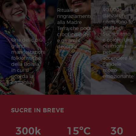
40 000
Rituale di
danzatori
ringraziamento
riempiono le
alla Madre
strade di
Terra che porta
Sucre ritmo
croci indigene
Una delle più
e colore. Una
e gli archi
grandi
cerimonia
decorati.
manifestazioni
per
folkloristiche
accendere le
della Bolivia,
candele
in cui si
molto
ricorda la
emozionante.
battaglia.
SUCRE IN BREVE
300k
15ºC
30