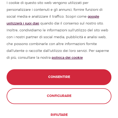
Programmi in lingua spagnola per gruppi
I cookie di questo sito web vengono utilizzati per
personalizzare i contenuti e gli annunci, fornire funzioni di
Campi estivi in Spagna
social media e analizzare il traffico. Scopri come
google
utilizzerà i tuoi dati
quando dai il consenso sul nostro sito.
Corsi di spagnolo
Inoltre, condividiamo le informazioni sull'utilizzo del sito web
con i nostri partner di social media, pubblicità e analisi web,
che possono combinarle con altre informazioni fornite
Risorse per imparare lo spagnolo
dall'utente o raccolte dall'utilizzo dei loro servizi. Per saperne
di più, consultare la nostra
politica dei cookie
Partners
Guide di viaggio in Spagna
CONSENTIRE
Guide di viaggio in America Latina
CONTATTACI
PRENOTA ORA
CONFIGURARE
© 1989 - 2026 don Quijote S.L. Tutti i
diritti riservati,
RIFIUTARE