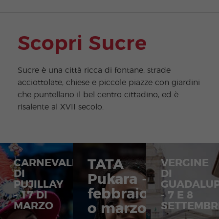
Scopri Sucre
Sucre è una città ricca di fontane, strade
acciottolate, chiese e piccole piazze con giardini
che puntellano il bel centro cittadino, ed è
risalente al XVII secolo.
CARNEVALE
TATA
VERGINE
DI
DI
Pukara -
PUJILLAY
GUADALU
febbraio
- 17 DI
- 7 E 8
MARZO
SETTEMBR
o marzo