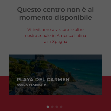
Joven
s
Questo centro non è al
Adult
os
momento disponibile
Vi invitiamo a visitare le altre
nostre scuole in America Latina
e in Spagna
PLAYA DEL CARMEN
SOGNO TROPICALE