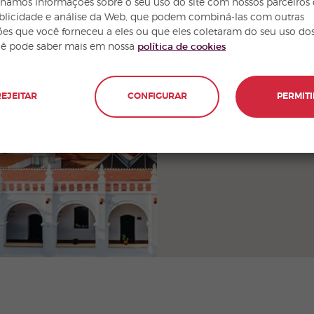
hamos informações sobre o seu uso do site com nossos parceiros
ublicidade e análise da Web, que podem combiná-las com outras
es que você forneceu a eles ou que eles coletaram do seu uso dos
cê pode saber mais em nossa
política de cookies
REJEITAR
CONFIGURAR
PERMITI