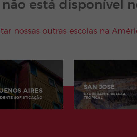
o não está disponível
tar nossas outras escolas na Amér
SAN JOSÉ
UENOS AIRES
EXUBERANTE BELEZA
DENTE SOFISTICAÇÃO
TROPICAL