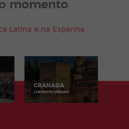
 no momento
ica Latina e na Espanha
GRANADA
LABIRINTO URBANO