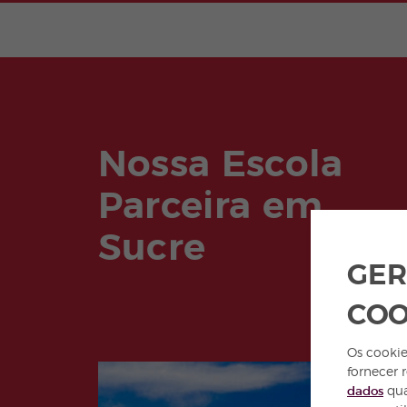
Nossa Escola
Parceira em
Sucre
GER
COO
Os cookie
fornecer 
dados
qua