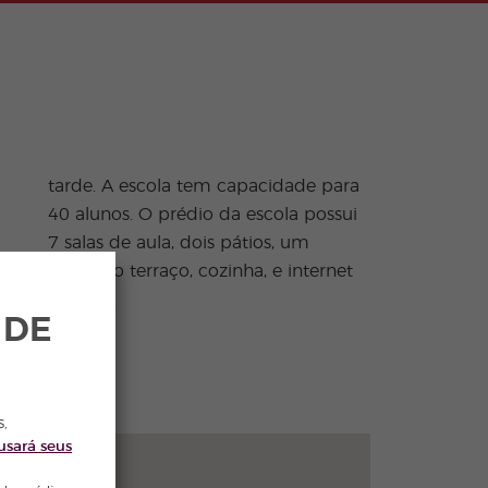
gratuita.
 DE
s,
usará seus