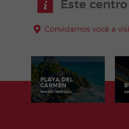
Este centr
Convidamos você a visi
PLAYA DEL
CARMEN
B
SONHO TROPICAL
AR