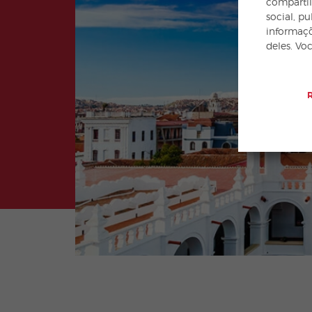
compartil
social, p
informaçõ
deles. Vo