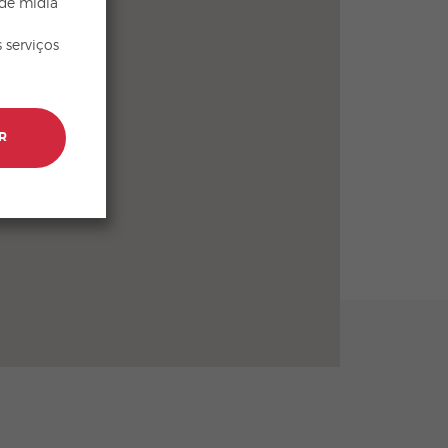
 de mídia
 serviços
R