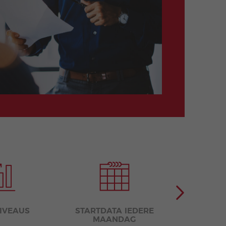
NIVEAUS
STARTDATA IEDERE
DUUR F
MAANDAG