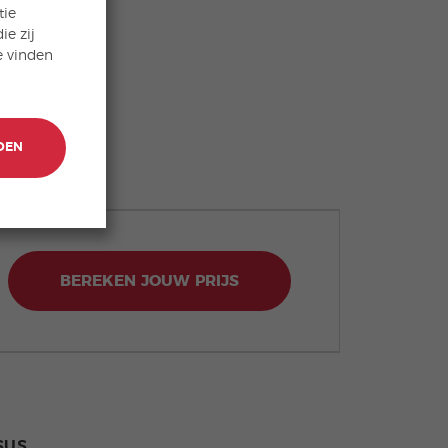
tie
ie zij
e vinden
DEN
BEREKEN JOUW PRIJS
SUS