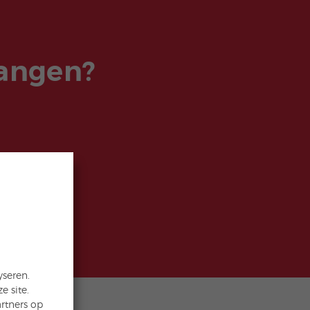
vangen?
yseren.
 site.
rtners op