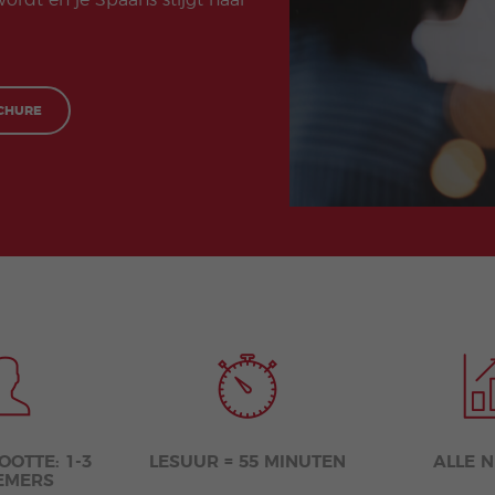
ordt en je Spaans stijgt naar
nprogramma’s
CHURE
OTTE: 1-3
LESUUR = 55 MINUTEN
ALLE 
EMERS