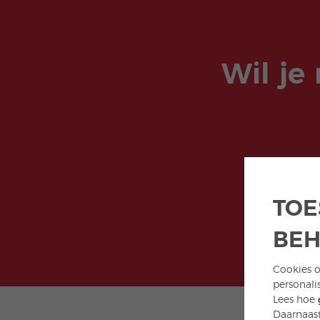
Wil je
TOE
BE
Cookies o
personali
Lees hoe
Daarnaast