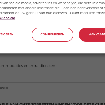
d van sociale media, advertenties en webanalyse, die deze informa
mbineren met andere informatie die u aan hen hebt verstrekt of d
rzameld via uw gebruik van hun diensten. U kunt meer informati
okiebeleid
 cursus Premium 30
EIGEREN
CONFIGUREREN
AANVAAR
ommodaties en extra diensten
school
KELE VAN ONZE TOPBESTEMMINGEN VOOR DEZE CUR