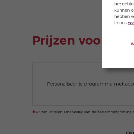
het gebie
kunnen co
hebben ve
in ons
co
Prijzen voor de
W
Personaliseer je programma met acc
*
Prijzen variëren afhankelijk van de bestemming/online 
EN