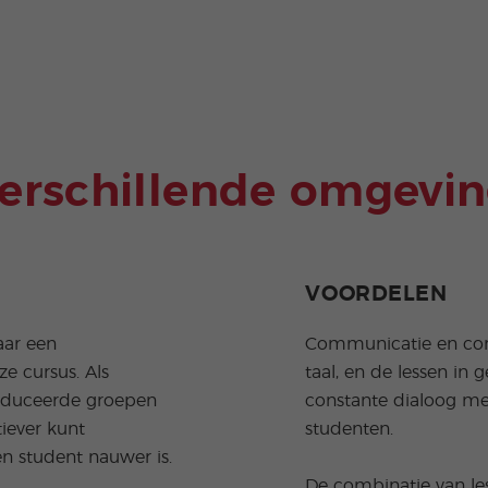
verschillende omgevi
VOORDELEN
aar een
Communicatie en conne
e cursus. Als
taal, en de lessen in
educeerde groepen
constante dialoog met
iever kunt
studenten.
n student nauwer is.
De combinatie van les