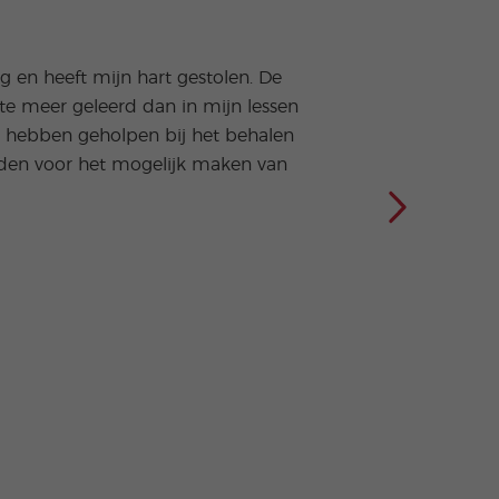
g en heeft mijn hart gestolen. De
Mijn 
ote meer geleerd dan in mijn lessen
hou
er hebben geholpen bij het behalen
nden voor het mogelijk maken van
Het 