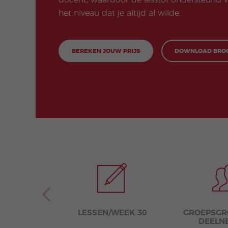
docent, waardoor de lesstof ondersteund w
het niveau dat je altijd al wilde.
BEREKEN JOUW PRIJS
DOWNLOAD BRO
LESSEN/WEEK 30
GROEPSGRO
DEELN