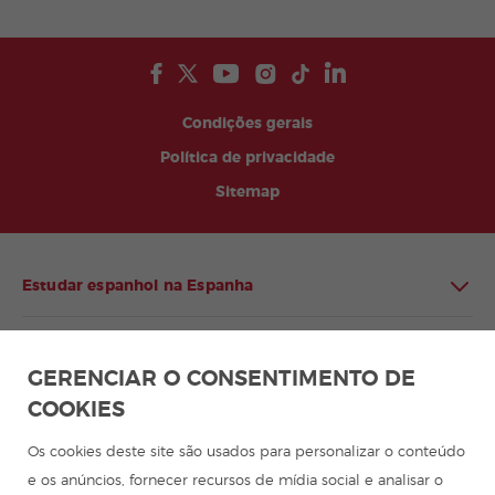
Condições gerais
Política de privacidade
Sitemap
Estudar espanhol na Espanha
Estudar espanhol na América Latina
GERENCIAR O CONSENTIMENTO DE
COOKIES
Programa de espanhol para grupos
Os cookies deste site são usados para personalizar o conteúdo
Cursos de espanhol
e os anúncios, fornecer recursos de mídia social e analisar o