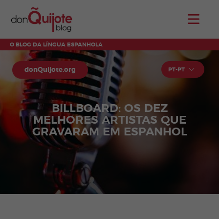
O BLOG DA LÍNGUA ESPANHOLA
donQuijote.org
PT-PT
BILLBOARD: OS DEZ
MELHORES ARTISTAS QUE
GRAVARAM EM ESPANHOL