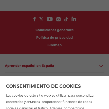
Condiciones generales
Política de privacidad
Sitemap
Aprender español en España
Aprender español en Latinoamérica
CONSENTIMIENTO DE COOKIES
Programa de español para grupos
Las cookies de este sitio web se utilizan para personalizar
contenidos y anuncios, proporcionar funciones de redes
Campamentos de verano
sociales y analizar el tráfico. Además, compartimos