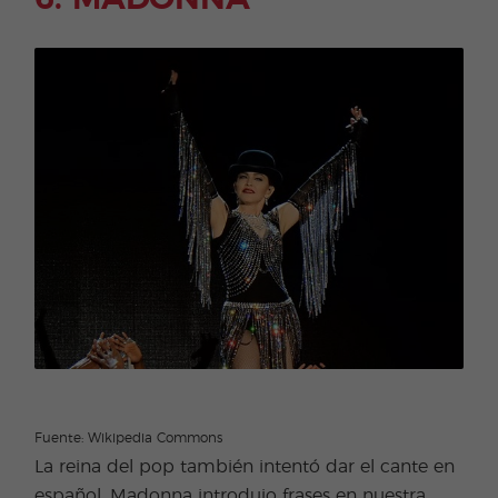
Fuente: Wikipedia Commons
La reina del pop también intentó dar el cante en
español. Madonna introdujo frases en nuestra