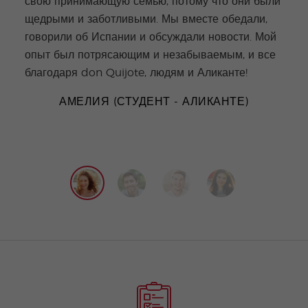
свою принимающую семью, потому что они были
были
щедрыми и заботливыми. Мы вместе обедали,
орга
говорили об Испании и обсуждали новости. Мой
когд
опыт был потрясающим и незабываемым, и все
благодаря don Quijote, людям и Аликанте!
АМЕЛИЯ
(СТУДЕНТ - АЛИКАНТЕ)