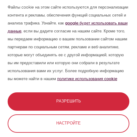
Файлы cookie на этом сайте используются для персонализации
Летние лагеря в Испании
контента и рекламы, обеспечения функций социальных сетей и
анализа трафика. Узнайте, как
google будет использовать ваши
Ресурсы для изучения испанского
данные
, если вы дадите согласие на нашем сайте. Кроме того,
мы передаем информацию о вашем пользовании сайтом нашим
Партнеры
партнерам по социальным сетям, рекламе и веб-аналитике,
которые могут объединять ее с другой информацией, которую
вы им предоставили или которую они собрали в результате
Путеводитель по Испании
использования вами их услуг. Более подробную информацию
вы можете найти в нашем
политике использования cookie
Путеводитель по Латинской Америке
РАЗРЕШИТЬ
© 1989 - 2026 don Quijote S.L. Все права
СВЯЗАТЬСЯ
ЗАБРОНИРОВАТЬ
защищены
НАСТРОЙТЕ