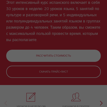
meas
Испа
Акаде
Вале
Этот интенсивный курс испанского включает в себя
экзамену по
ния
йн-
ures
нский
мичес
нсия
туризму
прогр
for
для
кий
30 уроков в неделю: 20 уроков языка, 5 занятий по
don
Проф
Бич
COCM10
амма
stude
тех
Отпус
Quijo
ессио
культуре и разговорной речи, и 5 индивидуальных
по
nts
кому
к
Подготовка к
te
наль
испан
за 50
или полуиндивидуальных занятий языком в группах
экзамену
Certif
ные
скому
COCM10 по
icate
возм
Стаж
Воло
размером до 4 человек. Таким образом, вы сможете
языку
здравоохран
ожно
ировк
нтерс
вечер
с максимальной пользой провести время, которым
ению
сти
у
кие
ом
прогр
вы располагаете.
аммы
Семе
Трени
йная
нг
Прогр
для
РАССЧИТАТЬ СТОИМОСТЬ
амма
Преп
одав
Ател
СКАЧАТЬ ПРАЙС-ЛИСТ
ей
Испа
нског
о
Рожд
Групп
естве
овые
нская
Прогр
прогр
аммы
амма
УРОКОВ В НЕДЕЛЮ 30
УЧЕНИКОВ В ГРУППЕ