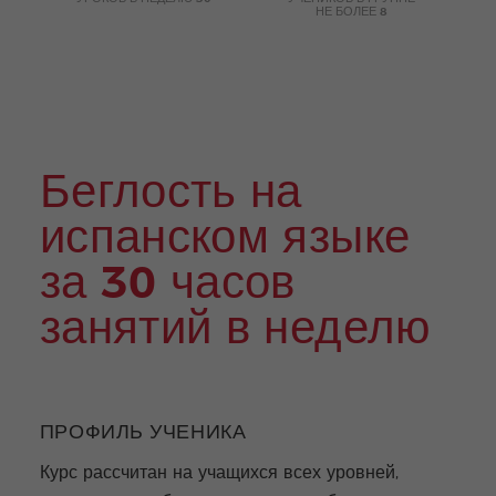
НЕ БОЛЕЕ 8
Extra
Прогр
curric
аммы
ular
для
Activi
подр
ties
остко
в и
моло
дых
взрос
Беглость на
лых
испанском языке
за 30 часов
занятий в неделю
ПРОФИЛЬ УЧЕНИКА
Курс рассчитан на учащихся всех уровней,