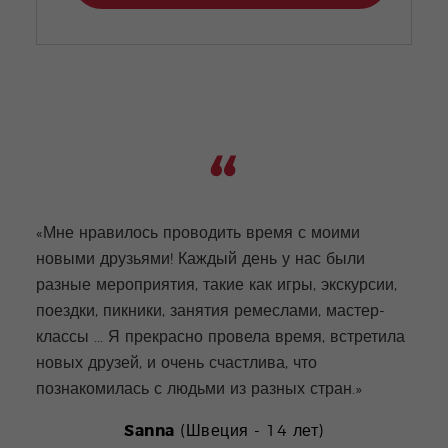
«Мне нравилось проводить время с моими
новыми друзьями! Каждый день у нас были
«Зан
разные мероприятия, такие как игры, экскурсии,
разл
поездки, пикники, занятия ремеслами, мастер-
лето
классы ... Я прекрасно провела время, встретила
в сп
новых друзей, и очень счастлива, что
карн
познакомилась с людьми из разных стран.»
Sanna
(Швеция - 14 лет)