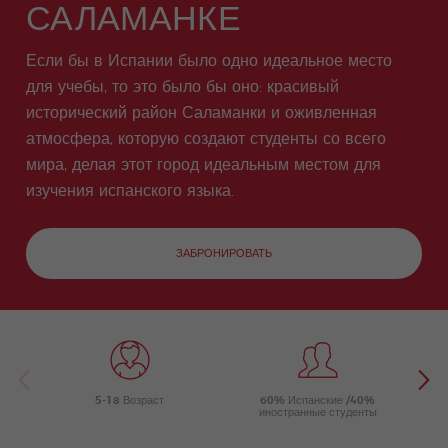
meas
Испа
Акаде
Вале
САЛАМАНКЕ
экзамену по
ния
йн-
ures
нский
мичес
нсия
туризму
прогр
for
для
кий
don
Проф
Бич
COCM10
амма
stude
тех
Отпус
Quijo
ессио
Если бы в Испании было одно идеальное место
по
nts
кому
к
Подготовка к
te
наль
испан
для учебы, то это было бы оно: красивый
за 50
экзамену
Certif
ные
скому
COCM10 по
icate
возм
Стаж
Воло
исторический район Саламанки и оживленная
языку
здравоохран
ожно
ировк
нтерс
вечер
атмосфера, которую создают студенты со всего
ению
сти
у
кие
ом
прогр
мира, делая этот город идеальным местом для
аммы
изучения испанского языка.
Семе
Трени
йная
нг
Прогр
для
амма
Преп
ЗАБРОНИРОВАТЬ
одав
Ател
ей
Испа
нског
о
Рожд
Групп
естве
овые
5-18 Возраст
60% Испанские /40%
нская
Прогр
иностранные студенты
прогр
аммы
амма