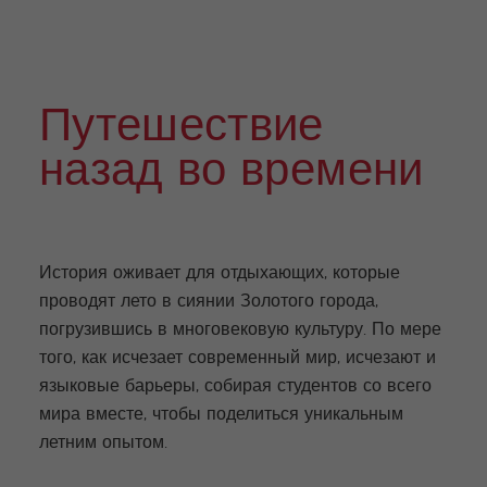
Extra
Прогр
curric
аммы
ular
для
Activi
подр
ties
остко
Путешествие
в и
моло
дых
назад во времени
взрос
лых
История оживает для отдыхающих, которые
проводят лето в сиянии Золотого города,
погрузившись в многовековую культуру. По мере
того, как исчезает современный мир, исчезают и
языковые барьеры, собирая студентов со всего
мира вместе, чтобы поделиться уникальным
летним опытом.