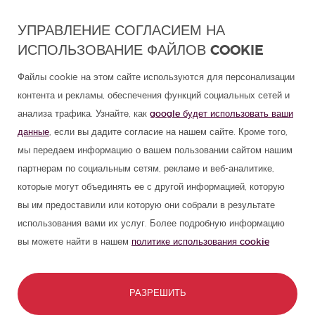
Учите испанский в Латинской Америке
УПРАВЛЕНИЕ СОГЛАСИЕМ НА
ИСПОЛЬЗОВАНИЕ ФАЙЛОВ COOKIE
Программа Испанского Для Групп
Файлы cookie на этом сайте используются для персонализации
Курсы испанского
контента и рекламы, обеспечения функций социальных сетей и
анализа трафика. Узнайте, как
google будет использовать ваши
Летние лагеря в Испании
данные
, если вы дадите согласие на нашем сайте. Кроме того,
мы передаем информацию о вашем пользовании сайтом нашим
Ресурсы для изучения испанского
партнерам по социальным сетям, рекламе и веб-аналитике,
которые могут объединять ее с другой информацией, которую
вы им предоставили или которую они собрали в результате
Партнеры
использования вами их услуг. Более подробную информацию
вы можете найти в нашем
политике использования cookie
Путеводитель по Испании
Путеводитель по Латинской Америке
РАЗРЕШИТЬ