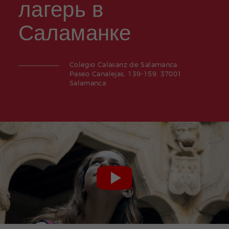
лагерь в
Саламанке
Colegio Calasanz de Salamanca
Paseo Canalejas, 139-159. 37001
Salamanca