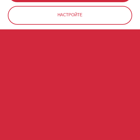
НАСТРОЙТЕ
ОТКЛОНИТЬ
ВКРАТЦЕ О КОСТА-РИКЕ
#122
4
МЕСТО В МИРЕ ПО
ОБЪЕКТОВ
ЧИСЛЕННОСТИ
ВСЕМИРНОГО
НАСЕЛЕНИЯ
НАСЛЕДИЯ ЮНЕСКО