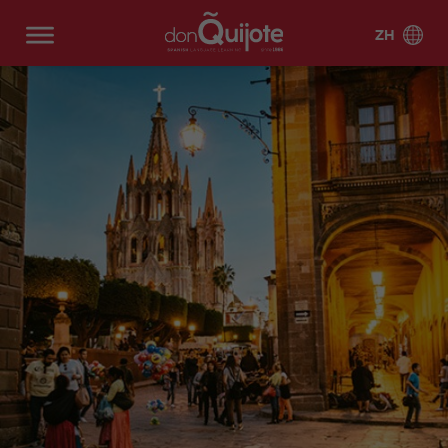
ZH
西班牙
强化
关于我们
考前
拉美
专业
给学生的
西班
夏令营
夏令
西班
培训
的西
服务
牙语
营
阿利
为什
认证
巴塞
墨西
哥斯
阿利
巴塞
牙语
课程
班牙
网络
坎特
么选
罗那
哥
达黎
坎特
罗那
学生
学生
巴
巴
课程
语课
课程
择唐
加
海滩
宿舍
生活
塞
塞
DELE
加的
格拉
程
吉坷
(BEA
罗
罗
考试准
斯
强化班
纳达
厄瓜
阿根
在
西
常见
个你
德？
CH)
那
那
15
备
多尔
廷
线
班
一
一
问题
学习
马德
马拉
市
海
关于
保证
强
牙
巴塞
马德
对
对
西班
里
强化班
加
SIELE
玻利
智利
中
滩
我们
化
语
罗那
里
一
一
牙语
20
考试准
维亚
马尔
萨拉
心
(B
课
在
市中
5
10
的理
教学
教职
备30
贝拉
强化班
曼卡
哥伦
古巴
(C
EA
程
线
心
由
方法
工和
一
半
25
CCSE
比亚
EN
CH
20
一
(CEN
塞维
特内
学校
对
私
多个
有什
考试准
TR
)
对
TRO)
利亚
强化班
里费
多米
危地
团队
一
人
目的
么期
备 30
O)
一
30
尼加
马拉
马拉
马贝
瓦伦
20
课
地西
待
Secur
课
COCM
共和
阿
马
加
拉 市
西亚
强化班
程
语项
ity
程
10 商
国
利
德
中心
35
目
meas
50
G
業考試
坎
里
西
DE
(CEN
秘魯
乌拉
ures
团体与
岁
AP
don
职业
準備
特
班
LE
TRO)
圭
for
私人相
以
YE
Quijo
发展
牙
考
COCM
马
马
stude
马贝
萨拉
结合
上
A
te
机会
语
前
10 旅
拉
贝