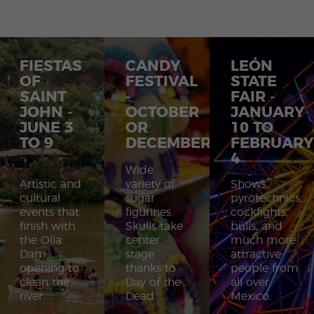
FIESTAS
CANDY
LEÓN
OF
FESTIVAL
STATE
SAINT
-
FAIR -
JOHN -
OCTOBER
JANUARY
JUNE 3
OR
10 TO
TO 9
DECEMBER
FEBRUARY
4
Wide
Artistic and
variety of
Shows,
cultural
sugar
pyrotechnics,
events that
figurines.
cockfights,
finish with
Skulls take
bulls, and
the Olla
center
much more
Dam
stage
attractive
opening to
thanks to
people from
clean the
Day of the
all over
river.
Dead.
Mexico.