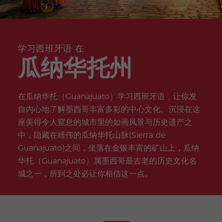
nts
拉
曼卡
课
R
Certif
在
准
游考试
加
拉
Elviria
程
计
icate
线
备
准备
市
划
瓦伦
半
在
中
COCM
西亚
实
志
私
线
心
10 医
海滩
习
愿
人
课
(C
疗考试
(BEA
服
学习西班牙语 在
课
程
EN
准备
CH)
务
程
TR
瓜纳华托州
O)
家
西
晚
庭
班
上
马
萨
项
牙
的
贝
拉
目
语
在
拉
曼
在瓜纳华托（Guanajuato）学习西班牙语，让你发
教
线
Elv
卡
师
自内心地了解墨西哥丰富多彩的中心文化。沉浸在这
西
iria
培
班
座美得令人窒息的城市里的如画风景与历史遗产之
瓦
训
牙
伦
中，隐藏在雄伟的瓜纳华托山脉(Sierra de
语
寒
团
西
课
假
体
Guanajuato)之间，坐落在金银丰富的矿山上，瓜纳
亚
程
计
海
华托（Guanajuato）属墨西哥最古老的历史文化名
划
滩
(B
城之一，所到之处必让你相信这一点。
课
青
EA
外
少
CH
活
年
)
动
及
青
年