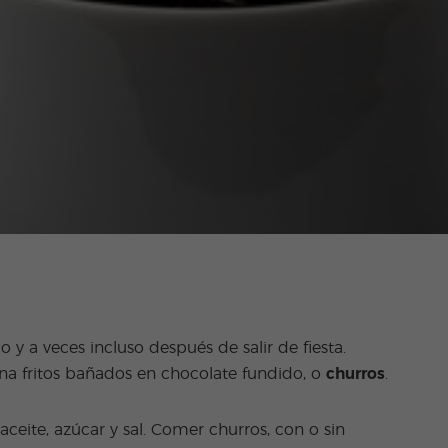
 a veces incluso después de salir de fiesta.
ina fritos bañados en chocolate fundido, o
churros
.
ceite, azúcar y sal. Comer churros, con o sin