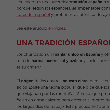
chocolate, es una auténtica
tradición española
y 
porque, según los españoles, ¡es impensable come
aprender español
y probar este auténtico desay
Lee este artículo
en inglés
.
UNA TRADICIÓN ESPAÑO
Los churros son un
manjar único en España
y ot
solo de
harina, aceite, sal y azúcar
y suele comer
es su origen?
El
origen
de los churros
no está claro
, pero se c
siglos. Existe una teoría popular que dice que los
que viajaban por las montañas. Se dice que prepa
freían en grasa caliente para obtener alimento d
los largos días de trabajo. Esta práctica se habrí