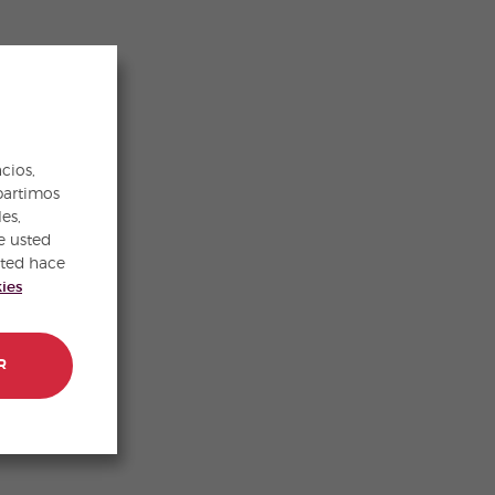
cios,
partimos
es,
e usted
sted hace
kies
R