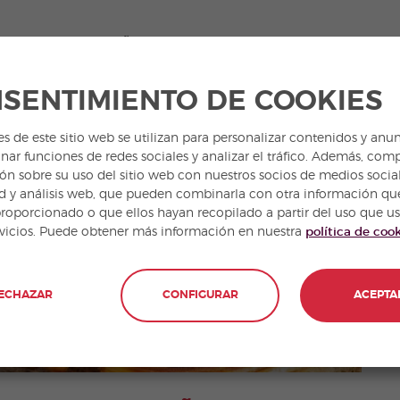
opulares en España
. Como es típico en el país,
 café con leche para mojar los churros en él.
SENTIMIENTO DE COOKIES
es de este sitio web se utilizan para personalizar contenidos y anun
nar funciones de redes sociales y analizar el tráfico. Además, com
ón sobre su uso del sitio web con nuestros socios de medios social
d y análisis web, que pueden combinarla con otra información qu
proporcionado o que ellos hayan recopilado a partir del uso que u
rvicios. Puede obtener más información en nuestra
política de coo
ECHAZAR
CONFIGURAR
ACEPTA