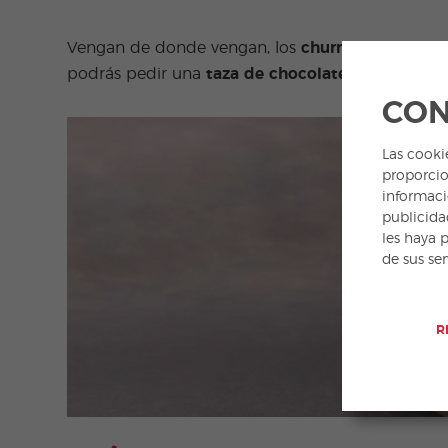
Vengan de donde vengan, los
churros son muy p
podrás pedir una
taza de chocolate fundido
o un
CON
Las cooki
proporcio
informaci
publicida
les haya 
de sus se
R