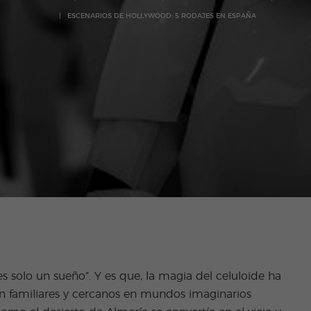
ESCENARIOS DE HOLLYWOOD: 5 RODAJES EN ESPAÑA
 es solo un sueño”. Y es que, la magia del celuloide ha
n familiares y cercanos en mundos imaginarios