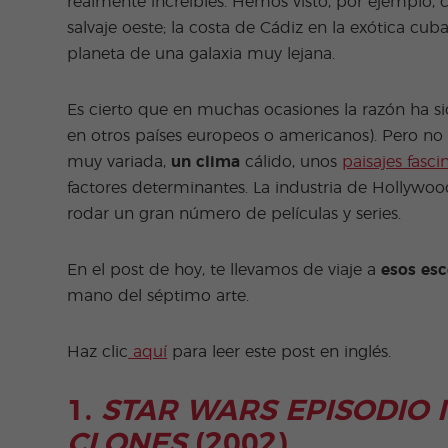
realmente increíbles. Hemos visto, por ejemplo, c
salvaje oeste; la costa de Cádiz en la exótica cub
planeta de una galaxia muy lejana.
Es cierto que en muchas ocasiones la razón ha 
en otros países europeos o americanos). Pero n
muy variada,
un clima
cálido, unos
paisajes fasci
factores determinantes. La industria de Hollywo
rodar un gran número de películas y series.
En el post de hoy, te llevamos de viaje a
esos esc
mano del séptimo arte.
Haz clic
aquí
para leer este post en inglés.
1.
STAR WARS EPISODIO II
CLONES
(2002)