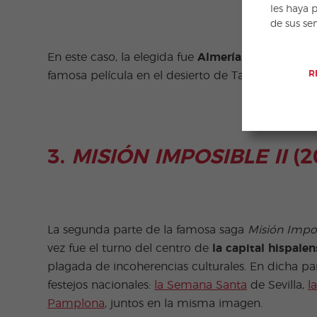
les haya 
de sus se
En este caso, la elegida fue
Almería.
Steven Spiel
R
famosa película en el desierto de Tabernas, la pl
3.
MISIÓN IMPOSIBLE II
(2
La segunda parte de la famosa saga
Misión Impo
vez fue el turno del centro de
la capital hispalen
plagada de incoherencias culturales. En dicha p
festejos nacionales:
la Semana Santa
de Sevilla,
l
Pamplona
, juntos en la misma imagen.