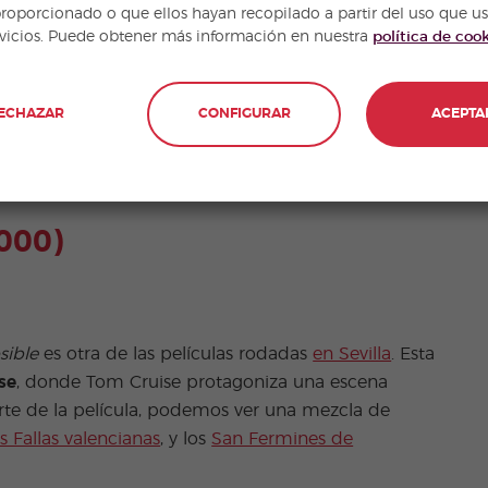
proporcionado o que ellos hayan recopilado a partir del uso que u
rvicios. Puede obtener más información en nuestra
política de coo
berg y su equipo rodaron varias escenas de esta
ECHAZAR
CONFIGURAR
ACEPTA
aya de Monsul y en la capital almeriense.
000)
sible
es otra de las películas rodadas
en Sevilla
. Esta
se
, donde Tom Cruise protagoniza una escena
arte de la película, podemos ver una mezcla de
as Fallas valencianas
, y los
San Fermines de