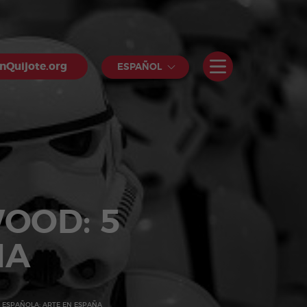
nQuijote.org
ESPAÑOL
OOD: 5
ÑA
 ESPAÑOLA: ARTE EN ESPAÑA