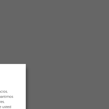
cios,
partimos
es,
e usted