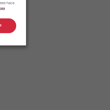
sted hace
kies
R