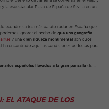
omo el desierto de Almería se convertía en el viejo y
a; y la espectacular Plaza de España de Sevilla en un
sido económica (es más barato rodar en España que
o podemos ignorar el hecho de
que una geografía
nantes
y una
gran riqueza monumental
son otros
od ha encontrado aquí las condiciones perfectas para
enarios españoles llevados a la gran pantalla
de la
:
EL ATAQUE DE LOS