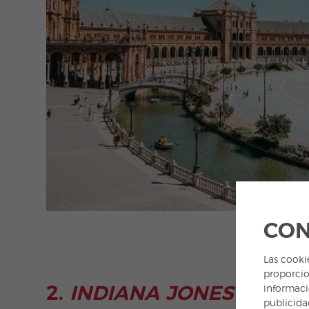
CON
Las cooki
proporcio
2.
INDIANA JONES Y LA 
informaci
publicida