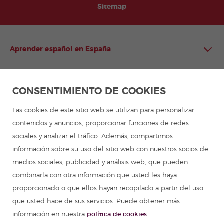
Sitemap
Aprender español en España
Aprender español en Latinoamérica
CONSENTIMIENTO DE COOKIES
Programa de español para grupos
Las cookies de este sitio web se utilizan para personalizar
contenidos y anuncios, proporcionar funciones de redes
Campamentos de verano
sociales y analizar el tráfico. Además, compartimos
información sobre su uso del sitio web con nuestros socios de
Cursos de español
medios sociales, publicidad y análisis web, que pueden
combinarla con otra información que usted les haya
proporcionado o que ellos hayan recopilado a partir del uso
Recursos para aprender español
que usted hace de sus servicios. Puede obtener más
información en nuestra
política de cookies
Partners