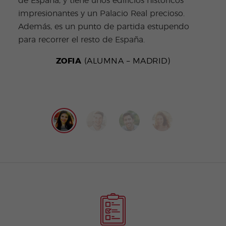
de España, y tiene unos edificios históricos
años
impresionantes y un Palacio Real precioso.
educ
Además, es un punto de partida estupendo
Siem
para recorrer el resto de España.
mis 
esta
ZOFIA
(ALUMNA – MADRID)