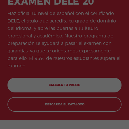
EXAMEN DELE 20
+50
ico
Medi
Valen
del examen
Prog
das
Certif
Empl
Progr
Progr
cia
de Turismo
ram
de
icad
eo
ama
ama
Beac
Haz oficial tu nivel de español con el certificado
COCM10
a de
salud
o
de
de
h
espa
e
DELE, el título que acredita tu grado de dominio
Preparación
don
Prácti
Volun
ñol
higie
para el
Quijo
cas
tariad
del idioma, y abre las puertas a tu futuro
onli
ne
examen
te
o
ne
COCM10 de
profesional y académico. Nuestro programa de
Progr
Progr
por
Sanidad
ama
ama
preparación te ayudará a pasar el examen con
la
Famil
para
tard
garantías, ya que te orientamos expresamente
ias
profe
e
sores
para ello. El 95% de nuestros estudiantes supera el
de
examen.
espa
ñol
Progr
Progr
ama
ama
CALCULA TU PRECIO
de
para
Navid
Grup
ad
os
DESCARGA EL CATÁLOGO
Activi
Progr
dade
amas
s
Junio
extra
r y
Jóven