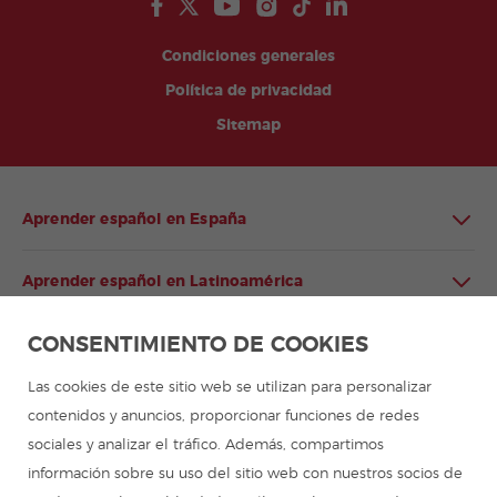
Condiciones generales
Política de privacidad
Sitemap
Aprender español en España
Aprender español en Latinoamérica
CONSENTIMIENTO DE COOKIES
Programa de español para grupos
Las cookies de este sitio web se utilizan para personalizar
Campamentos de verano
contenidos y anuncios, proporcionar funciones de redes
sociales y analizar el tráfico. Además, compartimos
Cursos de español
información sobre su uso del sitio web con nuestros socios de