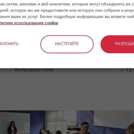
м сетям, рекламе и веб-аналитике, которые могут объединять ее с
ей, которую вы им предоставили или которую они собрали в резу
вания вами их услуг. Более подробную информацию вы можете най
Е ШКОЛЫ
литике использования cookie
Кафетерий под открытым небом
Ком
ТКЛОНИТЬ
НАСТРОЙТЕ
РАЗРЕШИ
Бесплатный доступ после уроков к
Хо
программному обеспечению для изучения
языков
Футбольное поле
12 