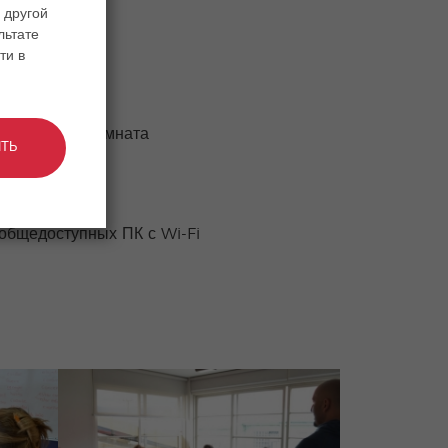
 другой
льтате
ти в
пьютерная комната
ТЬ
лл
общедоступных ПК с Wi-Fi