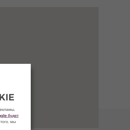
KIE
рекламы,
gle будет
того, мы