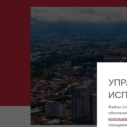
УПР
ИСП
Файлы coo
обеспечен
использо
передаем