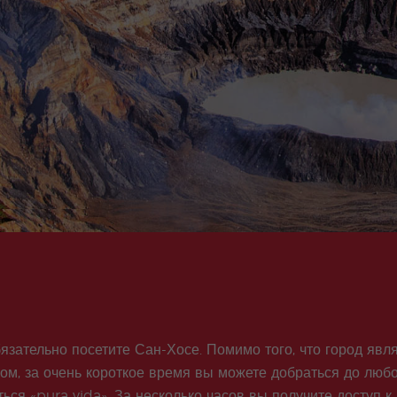
Ателей
Испанского
Рождественская
Групповые
программа
Программы
Extracurricular
Программы для
Activities
подростков и
молодых
взрослых
бязательно посетите Сан-Хосе. Помимо того, что город явля
ом, за очень короткое время вы можете добраться до любо
ься «pura vida». За несколько часов вы получите доступ к