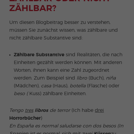
ZÄHLBAR?
Um diesen Blogbeitrag besser zu verstehen,
müssen Sie zunächst wissen, was zählbare und
nicht zählbare Substantive sind:
Zählbare Substantive
sind Realitäten, die nach
Einheiten gezählt werden können. Mit anderen
Worten, ihnen kann eine Zahl zugeordnet
werden. Zum Beispiel sind
libro
(Buch),
niña
(Mädchen),
casa
(Haus),
botella
(Flasche) oder
beso (
Kuss) zählbare Einheiten.
Tengo
tres
libros
de terror
(Ich habe
drei
Horrorbücher
)
En España es normal saludarse con dos besos (In
Spanien ist es normal, sich mit
zwei
Küssen
zu