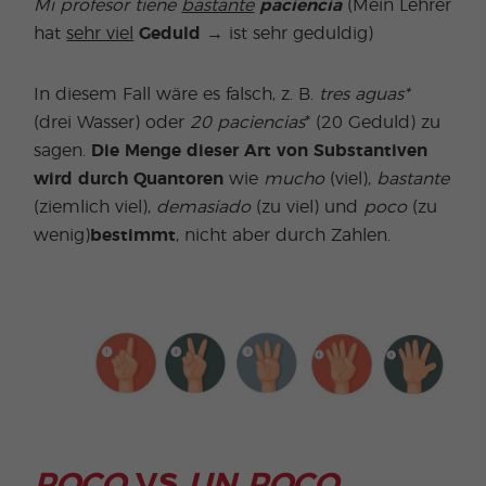
Mi profesor tiene
bastante
paciencia
(Mein Lehrer
hat
sehr viel
Geduld
→ ist sehr geduldig)
In diesem Fall wäre es falsch, z. B.
tres aguas*
(drei Wasser) oder
20 paciencias
* (20 Geduld) zu
sagen.
Die Menge dieser Art von Substantiven
wird durch Quantoren
wie
mucho
(viel),
bastante
(ziemlich viel),
demasiado
(zu viel) und
poco
(zu
wenig)
bestimmt
, nicht aber durch Zahlen.
POCO
VS
UN POCO