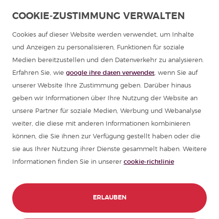
Spanisch lernen in Lateinamerika
COOKIE-ZUSTIMMUNG VERWALTEN
Spanischprogramme für Gruppen
Cookies auf dieser Website werden verwendet, um Inhalte
und Anzeigen zu personalisieren, Funktionen für soziale
Sommercamps in Spanien
Medien bereitzustellen und den Datenverkehr zu analysieren.
Erfahren Sie, wie
google ihre daten verwendet
, wenn Sie auf
Spanischkurse
unserer Website Ihre Zustimmung geben. Darüber hinaus
geben wir Informationen über Ihre Nutzung der Website an
unsere Partner für soziale Medien, Werbung und Webanalyse
Ressourcen zum Spanisch lernen
weiter, die diese mit anderen Informationen kombinieren
können, die Sie ihnen zur Verfügung gestellt haben oder die
Partners
sie aus Ihrer Nutzung ihrer Dienste gesammelt haben. Weitere
Informationen finden Sie in unserer
cookie-richtlinie
Reiseführer für Spanien
Reiseführer für Lateinamerika
ERLAUBEN