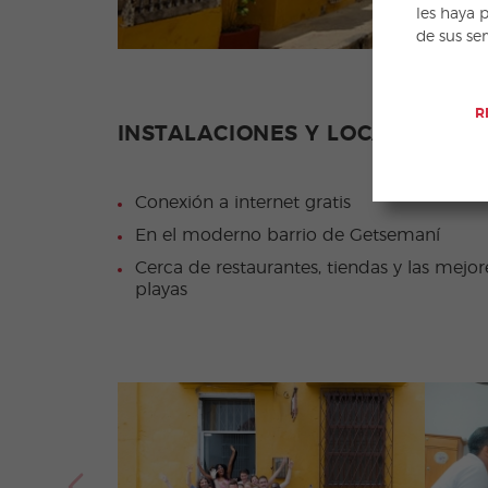
les haya 
de sus se
R
INSTALACIONES Y LOCALIZACIÓ
Conexión a internet gratis
En el moderno barrio de Getsemaní
Cerca de restaurantes, tiendas y las mejor
playas