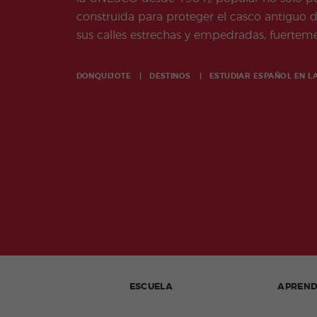
construida para proteger el casco antiguo de 
sus calles estrechas y empedradas, fuertemen
DONQUIJOTE
DESTINOS
ESTUDIAR ESPAÑOL EN
L
ESCUELA
APREN