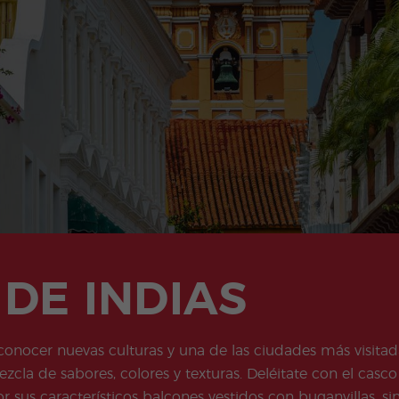
Actividades
Programas
extra
Junior y Jóvenes
Adultos
DE INDIAS
a conocer nuevas culturas y una de las ciudades más visit
zcla de sabores, colores y texturas. Deléitate con el cas
sus característicos balcones vestidos con buganvillas, sin