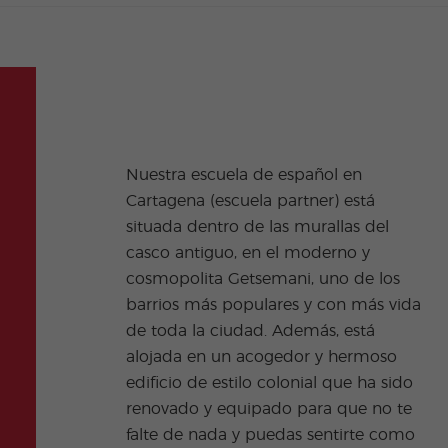
Nuestra escuela de español en
tiempo en el aula gracias a los
Cartagena (escuela partner) está
expertos profesionales que trabajan
situada dentro de las murallas del
con nosotros, los cuales sienten
casco antiguo, en el moderno y
pasión por su oficio y estarán siempre
cosmopolita Getsemani, uno de los
encantados de ayudarte a alcanzar
barrios más populares y con más vida
tus objetivos. Relájate mientras te
de toda la ciudad. Además, está
tomas un refresco en la piscina al salir
alojada en un acogedor y hermoso
de clase, o haz nuevos amigos de
edificio de estilo colonial que ha sido
todo el mundo mientras practicas
renovado y equipado para que no te
español en el bonito jardín de la
falte de nada y puedas sentirte como