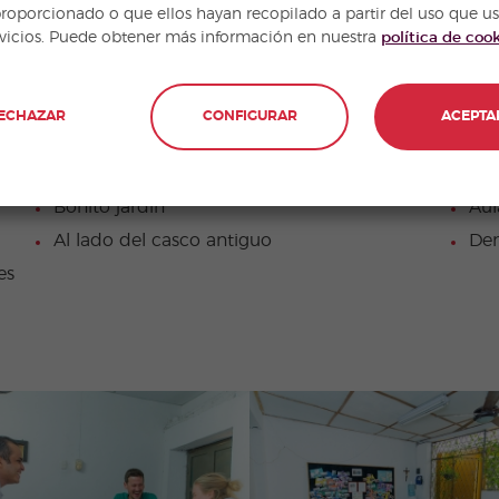
proporcionado o que ellos hayan recopilado a partir del uso que u
rvicios. Puede obtener más información en nuestra
política de coo
ECHAZAR
CONFIGURAR
ACEPTA
N DE LA ESCUELA
Bonito jardín
Aul
Al lado del casco antiguo
Den
es