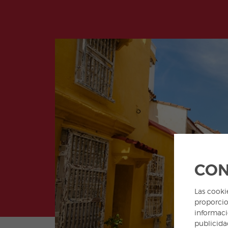
CON
Las cooki
proporcio
informaci
publicida