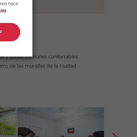
sted hace
kies
R
as y zonas comunes confortables
tro de las murallas de la ciudad