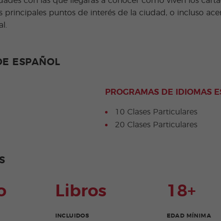
vidades con las que llegarás a conocer cómo viven los cart
s principales puntos de interés de la ciudad, o incluso ace
l.
DE ESPAÑOL
PROGRAMAS DE IDIOMAS E
10 Clases Particulares
20 Clases Particulares
S
o
Libros
18+
INCLUIDOS
EDAD MÍNIMA