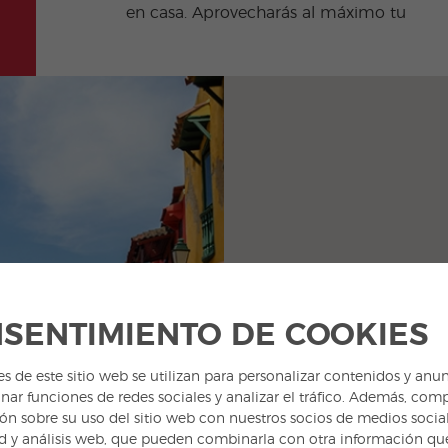
en casa. Aprovecharás al máximo tu
SENTIMIENTO DE COOKIES
es de este sitio web se utilizan para personalizar contenidos y anun
nar funciones de redes sociales y analizar el tráfico. Además, com
ón sobre su uso del sitio web con nuestros socios de medios social
d y análisis web, que pueden combinarla con otra información qu