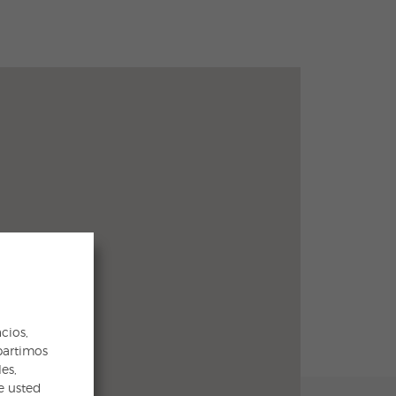
cios,
partimos
es,
e usted