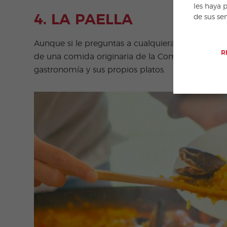
les haya 
4. LA PAELLA
de sus se
Aunque si le preguntas a cualquiera la paella se
R
de una comida originaria de la Comunidad Valenc
gastronomía y sus propios platos.