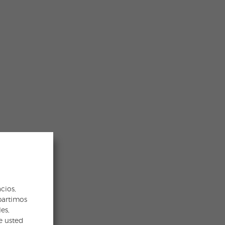
cios,
partimos
es,
e usted