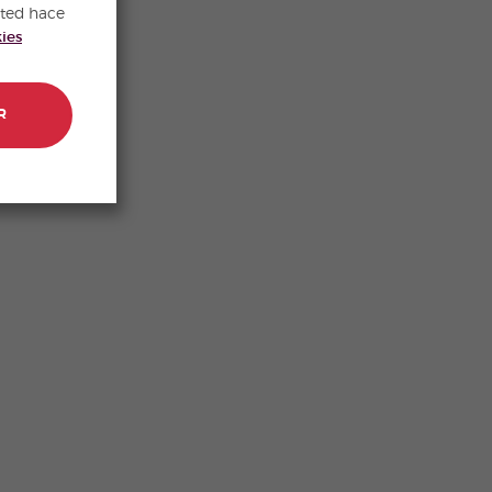
sted hace
kies
R