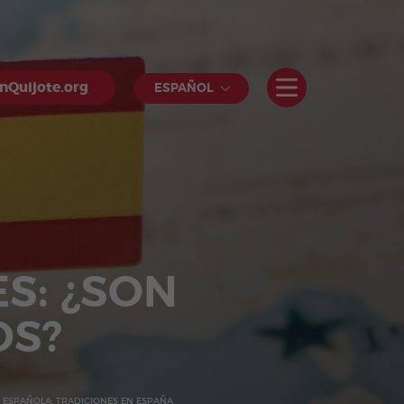
nQuijote.org
ESPAÑOL
S: ¿SON
OS?
 ESPAÑOLA: TRADICIONES EN ESPAÑA