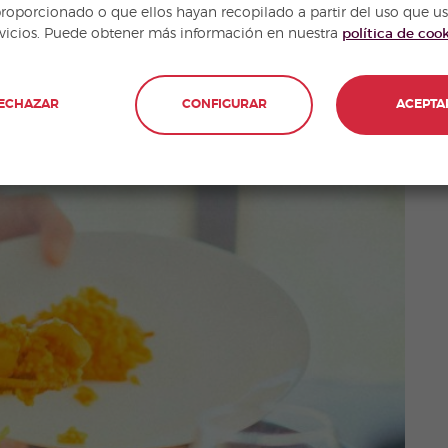
proporcionado o que ellos hayan recopilado a partir del uso que u
rvicios. Puede obtener más información en nuestra
política de coo
 ha convertido en un
plato típico de
España
, se trata
ECHAZAR
CONFIGURAR
ACEPTA
iana. Y es que cada región tiene su propia