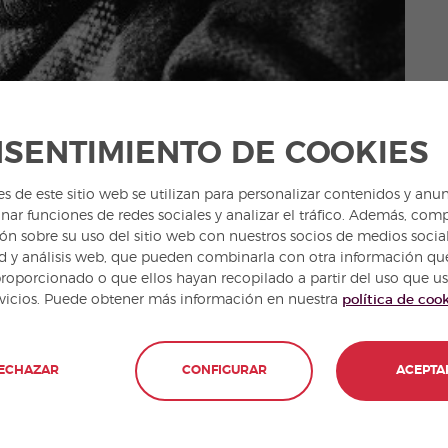
SENTIMIENTO DE COOKIES
es de este sitio web se utilizan para personalizar contenidos y anun
nar funciones de redes sociales y analizar el tráfico. Además, com
ón sobre su uso del sitio web con nuestros socios de medios social
d y análisis web, que pueden combinarla con otra información qu
proporcionado o que ellos hayan recopilado a partir del uso que u
rvicios. Puede obtener más información en nuestra
política de coo
ECHAZAR
CONFIGURAR
ACEPTA
libro llamado
Roque Guinart
. Este bandolero está
 siglo XVI: Perot Roca Guinarda. Este bandido tenía
u nombre se emplearía como sinónimo de algo