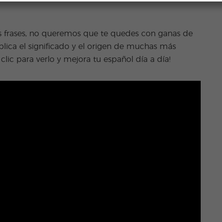
s frases, no queremos que te quedes con ganas de
lica el significado y el origen de muchas más
lic para verlo y mejora tu español día a día!