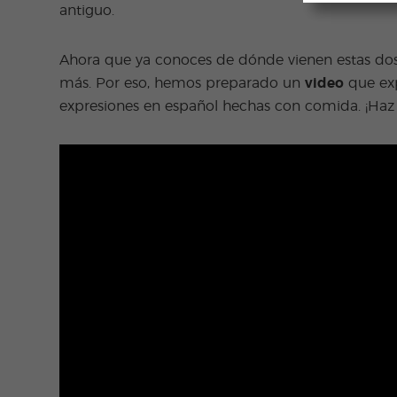
antiguo.
Ahora que ya conoces de dónde vienen estas do
más. Por eso, hemos preparado un
video
que exp
expresiones en español hechas con comida. ¡Haz c