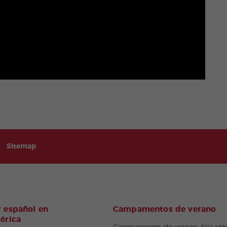
Sitemap
 español en
Campamentos de verano
érica