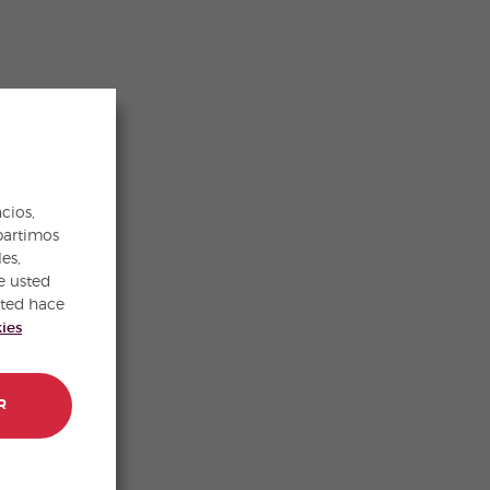
cios,
partimos
es,
e usted
sted hace
kies
R