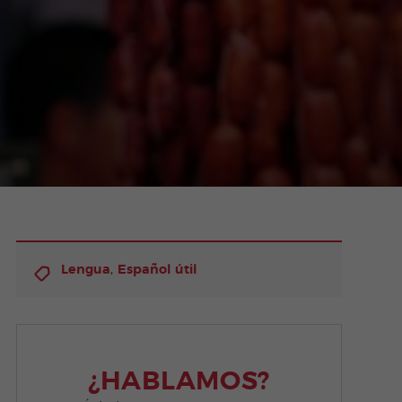
,
Lengua
Español útil
¿HABLAMOS?