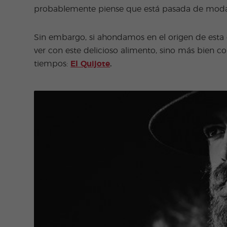
probablemente piense que está pasada de moda
Sin embargo, si ahondamos en el origen de esta
ver con este delicioso alimento, sino más bien co
tiempos:
El Quijote
.