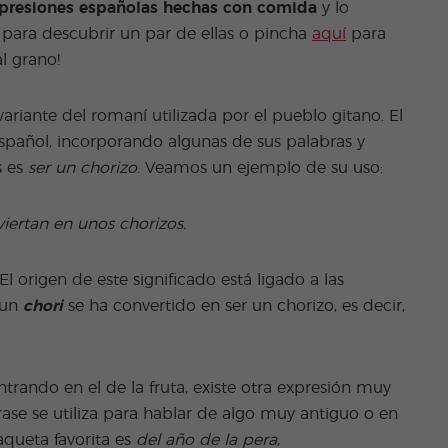
presiones españolas hechas con comida
y lo
para descubrir un par de ellas o pincha
aquí
para
al grano!
variante del romaní utilizada por el pueblo gitano. El
español, incorporando algunas de sus palabras y
s es
ser un chorizo
. Veamos un ejemplo de su uso:
iertan en unos chorizos.
l origen de este significado está ligado a las
r un
chori
se ha convertido en ser un chorizo, es decir,
rando en el de la fruta, existe otra expresión muy
rase se utiliza para hablar de algo muy antiguo o en
aqueta favorita es
del año de la pera
,