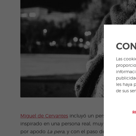
CON
Las cooki
proporcio
informaci
publicida
les haya 
de sus se
R
Miguel de Cervantes
incluyó un personaje en su 
inspirado en una persona real, muy popular en el
por apodo
La pera
, y con el paso del tiempo s