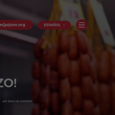
nQuijote.org
ESPAÑOL
ZO!
¡NO SEAS UN CHORIZO!