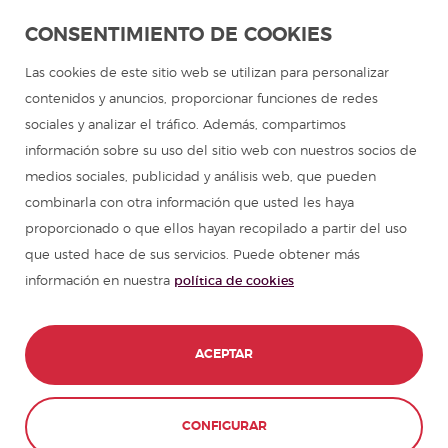
Aprender español en Latinoamérica
CONSENTIMIENTO DE COOKIES
Programa de español para grupos
Las cookies de este sitio web se utilizan para personalizar
contenidos y anuncios, proporcionar funciones de redes
Campamentos de verano
sociales y analizar el tráfico. Además, compartimos
información sobre su uso del sitio web con nuestros socios de
Cursos de español
medios sociales, publicidad y análisis web, que pueden
combinarla con otra información que usted les haya
proporcionado o que ellos hayan recopilado a partir del uso
Recursos para aprender español
que usted hace de sus servicios. Puede obtener más
información en nuestra
política de cookies
Partners
Guía de viajes en España
ACEPTAR
Guías de viajes en Latinoamérica
CONFIGURAR