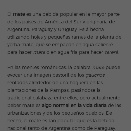
+50
ico
Medi
Valen
del examen
Prog
das
Certif
Empl
Progr
Progr
cia
de Turismo
ram
de
icad
eo
ama
ama
Beac
El
mate
es una bebida popular en la mayor parte
COCM10
a de
salud
o
de
de
h
espa
e
Preparación
de los países de América del Sur y originaria de
don
Prácti
Volun
ñol
higie
para el
Quijo
cas
tariad
Argentina, Paraguay y Uruguay. Está hecha
onli
ne
examen
te
o
ne
COCM10 de
utilizando hojas y pequeñas ramas de la planta de
Progr
Progr
por
Sanidad
ama
ama
yerba mate, que se empapan en agua caliente
la
Famil
para
tard
para hacer
mate
o en agua fría para hacer
tereré
.
ias
profe
e
sores
de
En las mentes románticas, la palabra
mate
puede
espa
ñol
evocar una imagen pastoril de los
gauchos
Progr
Progr
sentados alrededor de una hoguera en las
ama
ama
plantaciones de la Pampas, pasándose la
de
para
Navid
Grup
tradicional calabaza entre ellos, pero actualmente
ad
os
beber mate es
algo normal en la vida diaria
de las
Activi
Progr
dade
amas
urbanizaciones y de los pequeños pueblos. De
s
Junio
hecho, el mate es tan popular que es la bebida
extra
r y
Jóven
nacional tanto de Argentina como de Paraguay.