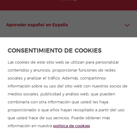
Aprender español en España
Aprender español en Latinoamérica
CONSENTIMIENTO DE COOKIES
Programa de español para grupos
Las cookies de este sitio web se utilizan para personalizar
contenidos y anuncios, proporcionar funciones de redes
Campamentos de verano
sociales y analizar el tráfico. Además, compartimos
información sobre su uso del sitio web con nuestros socios de
Cursos de español
medios sociales, publicidad y análisis web, que pueden
combinarla con otra información que usted les haya
proporcionado o que ellos hayan recopilado a partir del uso
Recursos para aprender español
que usted hace de sus servicios. Puede obtener más
información en nuestra
política de cookies
Partners