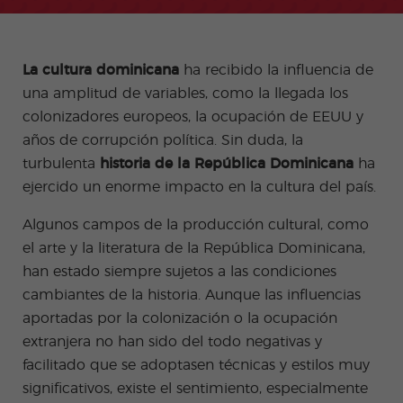
+50
ico
Medi
Valen
del examen
Prog
das
Certif
Empl
Progr
Progr
cia
de Turismo
ram
de
icad
eo
ama
ama
Beac
COCM10
a de
salud
o
de
de
h
espa
e
Preparación
don
Prácti
Volun
La cultura dominicana
ha recibido la influencia de
ñol
higie
para el
Quijo
cas
tariad
una amplitud de variables, como la llegada los
onli
ne
examen
te
o
ne
COCM10 de
colonizadores europeos, la ocupación de EEUU y
Progr
Progr
por
Sanidad
ama
ama
años de corrupción política. Sin duda, la
la
Famil
para
tard
turbulenta
historia de la República Dominicana
ha
ias
profe
e
sores
ejercido un enorme impacto en la cultura del país.
de
espa
Algunos campos de la producción cultural, como
ñol
el arte y la literatura de la República Dominicana,
Progr
Progr
ama
ama
han estado siempre sujetos a las condiciones
de
para
Navid
Grup
cambiantes de la historia. Aunque las influencias
ad
os
aportadas por la colonización o la ocupación
Activi
Progr
extranjera no han sido del todo negativas y
dade
amas
s
Junio
facilitado que se adoptasen técnicas y estilos muy
extra
r y
significativos, existe el sentimiento, especialmente
Jóven