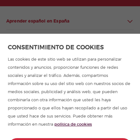
Aprender español en España
Aprender español en Latinoamérica
CONSENTIMIENTO DE COOKIES
Programa de español para grupos
Las cookies de este sitio web se utilizan para personalizar
contenidos y anuncios, proporcionar funciones de redes
Campamentos de verano
sociales y analizar el tráfico. Además, compartimos
información sobre su uso del sitio web con nuestros socios de
Cursos de español
medios sociales, publicidad y análisis web, que pueden
combinarla con otra información que usted les haya
proporcionado o que ellos hayan recopilado a partir del uso
Recursos para aprender español
que usted hace de sus servicios. Puede obtener más
información en nuestra
política de cookies
Partners