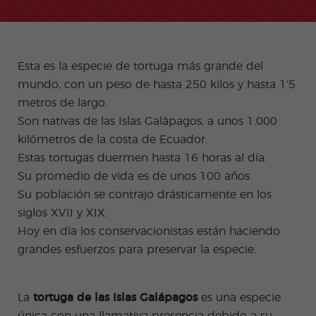
+50
ico
Medi
Valen
del examen
Prog
das
Certif
Empl
Progr
Progr
cia
de Turismo
ram
de
icad
eo
ama
ama
Beac
COCM10
a de
salud
o
de
de
h
espa
e
Preparación
don
Prácti
Volun
ñol
higie
para el
Quijo
Esta es la especie de
tortuga
más grande del
cas
tariad
onli
ne
examen
te
o
mundo, con un peso de hasta 250 kilos y hasta 1’5
ne
COCM10 de
Progr
Progr
por
Sanidad
metros de largo.
ama
ama
la
Famil
para
Son nativas de las Islas Galápagos, a unos 1.000
tard
ias
profe
e
kilómetros de la costa de Ecuador.
sores
de
Estas tortugas duermen hasta 16 horas al día.
espa
Su promedio de vida es de unos 100 años.
ñol
Su población
se contrajo
drásticamente en los
Progr
Progr
ama
ama
siglos XVII y XIX.
de
para
Navid
Grup
Hoy en día los conservacionistas están haciendo
ad
os
grandes esfuerzos para preservar la especie.
Activi
Progr
dade
amas
s
Junio
extra
r y
La
tortuga de las Islas Galápagos
es una especie
Jóven