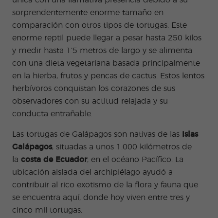
única con una llamativa presencia debido a su
es
Adult
sorprendentemente enorme
tamaño
en
os
comparación con otros tipos de tortugas. Este
enorme reptil puede llegar a pesar hasta 250 kilos
y medir hasta 1’5 metros de largo y se alimenta
con una dieta vegetariana basada principalmente
en la hierba, frutos y pencas de cactus. Estos lentos
herbívoros conquistan los corazones de sus
observadores con su actitud relajada y su
conducta
entrañable
.
Las tortugas de Galápagos son nativas de las
Islas
Galápagos
, situadas a unos 1.000 kilómetros de
la
costa de Ecuador
, en el océano Pacífico. La
ubicación aislada del
archipiélago
ayudó a
contribuir al rico exotismo de la flora y fauna que
se encuentra aquí, donde hoy viven entre tres y
cinco mil tortugas.