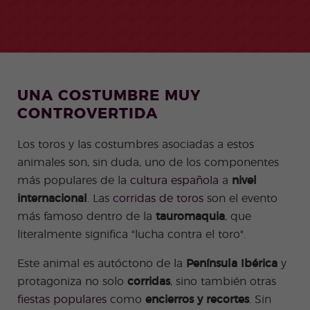
+50
ico
Medi
Valen
del examen
Prog
das
Certif
Empl
Progr
Progr
cia
de Turismo
ram
de
icad
eo
ama
ama
Beac
COCM10
a de
salud
o
de
de
h
espa
e
Preparación
don
Prácti
Volun
ñol
higie
para el
Quijo
cas
tariad
onli
ne
examen
te
o
ne
COCM10 de
Progr
Progr
UNA COSTUMBRE MUY
por
Sanidad
ama
ama
la
CONTROVERTIDA
Famil
para
tard
ias
profe
e
sores
Los toros y las costumbres asociadas a estos
de
animales son, sin duda, uno de los componentes
espa
ñol
más populares de la
cultura española
a
nivel
Progr
Progr
internacional
. Las
corridas de toros
son el evento
ama
ama
de
para
más famoso dentro de la
tauromaquia
, que
Navid
Grup
literalmente significa "lucha contra el toro".
ad
os
Activi
Progr
Este animal es autóctono de la
Península Ibérica
y
dade
amas
s
Junio
protagoniza no solo
corridas
, sino también otras
extra
r y
fiestas populares
como
encierros y recortes
. Sin
Jóven