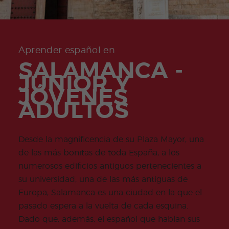
+50
ico
Medi
Valen
del examen
Prog
das
Certif
Empl
Progr
Progr
cia
de Turismo
ram
de
icad
eo
ama
ama
Beac
COCM10
a de
salud
o
de
de
h
espa
e
Preparación
don
Prácti
Volun
ñol
higie
para el
Quijo
cas
tariad
Aprender español en
onli
ne
examen
te
o
ne
SALAMANCA -
COCM10 de
Progr
Progr
por
Sanidad
JUNIOR Y
ama
ama
la
Famil
para
tard
JÓVENES
ias
profe
e
sores
ADULTOS
de
espa
ñol
Desde la magnificencia de su Plaza Mayor, una
Progr
Progr
ama
ama
de las más bonitas de toda España, a los
de
para
numerosos edificios antiguos pertenecientes a
Navid
Grup
ad
os
su universidad, una de las más antiguas de
Activi
Progr
Europa, Salamanca es una ciudad en la que el
dade
amas
s
Junio
pasado espera a la vuelta de cada esquina.
extra
r y
Dado que, además, el español que hablan sus
Jóven