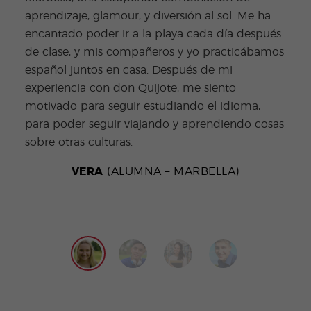
toma
aprendizaje, glamour, y diversión al sol. Me ha
todo
encantado poder ir a la playa cada día después
más.
de clase, y mis compañeros y yo practicábamos
zona
español juntos en casa. Después de mi
habl
experiencia con don Quijote, me siento
Cuan
motivado para seguir estudiando el idioma,
más 
para poder seguir viajando y aprendiendo cosas
loca
sobre otras culturas.
form
VERA
(ALUMNA – MARBELLA)