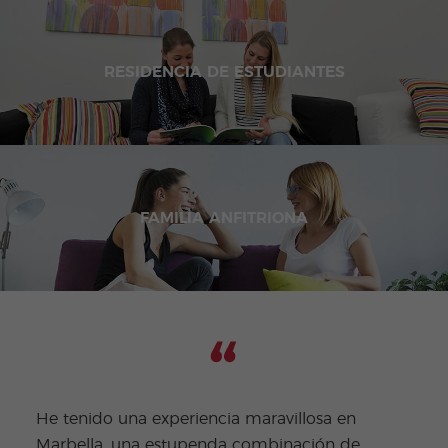
RESIDENCIA DE ESTUDIANTES
FAMILIA ANFITRIONA
¿Qué
He tenido una experiencia maravillosa en
la c
Marbella, una estupenda combinación de