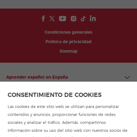
Condiciones generales
Política de privacidad
Sitemap
Aprender español en España
CONSENTIMIENTO DE COOKIES
Aprender español en Latinoamérica
Las cookies de este sitio web se utilizan para personalizar
Programa de español para grupos
contenidos y anuncios, proporcionar funciones de redes
sociales y analizar el tráfico. Además, compartimos
Campamentos de verano
información sobre su uso del sitio web con nuestros socios de