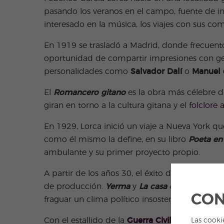
pasando los veranos en el campo, fuente de in
interesado en la música, los viajes con sus co
En 1919 se trasladó a Madrid, donde frecuent
oportunidad de compartir impresiones con genio
personalidades como
Salvador Dalí
o
Manuel 
El
Romancero gitano
es la obra más célebre d
giran en torno a la cultura gitana y el
folclore 
En 1929, Lorca inició un viaje a Nueva York q
como él mismo la define, en su libro
Poeta en
ambulante y su primer proyecto propio.
A partir de los años 30, el éxito de obras com
de producción.
Yerma
y
La casa de Bernarda 
CON
fraguar un clima político insostenible que ca
Con el estallido de la
Guerra Civil Española
, c
Las cooki