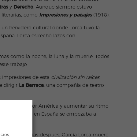
tras
y
Derecho
. Aunque siempre estuvo
 literarias, como
Impresiones y paisajes
(1918).
a un hervidero cultural donde Lorca tuvo la
España, Lorca estrechó lazos con
mas como la noche, la luna y la muerte. Todos
ste trabajo.
s impresiones de esta
civilización sin raíces
,
e dirigir
La Barraca
, una compañía de teatro
ar a menudo por América y aumentar su ritmo
sgraciadamente, en España se empezaba a
936. Pocos días después, García Lorca muere
cios,