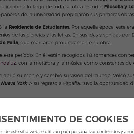
spiración a lo largo de toda su obra. Estudió
Filosofía y Le
mpañeros de la universidad propiciaron sus primeras obras
ó la
Residencia de Estudiantes
. Por aquella época, este er
s de las ciencias y las letras. En sus idas y venidas por 
de Falla
, que marcaron profundamente su obra.
e este período. En él están recogidos 18 romances con te
andaluz
, con la metáfora y la música como constantes de e
ue abrió su mente y cambió su visión del mundo. Volcó su
 Nueva York
. A su regreso a España, tuvo la oportunidad d
o
Bodas de sangre
y
Mariana Pineda
permitió a Lorca viaj
Alba
son fruto de esta época dorada para el escritor. De
SENTIMIENTO DE COOKIES
mbió el rumbo de su vida.
omenzó el fin del poeta, que fue arrestado en
Granada
en 1
es de este sitio web se utilizan para personalizar contenidos y anun