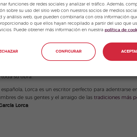
nar funciones de redes sociales y analizar el tráfico. Además, com
A pesar de las muchas especulaciones, los motivos de su a
ón sobre su uso del sitio web con nuestros socios de medios social
d y análisis web, que pueden combinarla con otra información qu
proporcionado o que ellos hayan recopilado a partir del uso que u
LORCA
rvicios. Puede obtener más información en nuestra
política de coo
 están impregnados de
música
,
cultura popular
y las costu
personaje más, con tanta importancia como los protagonist
ECHAZAR
CONFIGURAR
ACEPTA
mentos: luna llena, caballos, mujeres gitanas, ríos de plat
das del ser humano. El deseo, el amor, la muerte, la búsq
 toda su obra.
española, Lorca es un escritor perfecto para adentrarse en
mbres de sus gentes y el arraigo de las
tradiciones más p
García Lorca
: