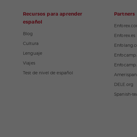
Recursos para aprender
Partners
español
Enforex.c
Blog
Enforex.es
Cultura
Enfolang.
Lenguaje
Enfocamp
Viajes
Enfocamp.
Test de nivel de español
Amerispa
DELE.org
Spanish-t