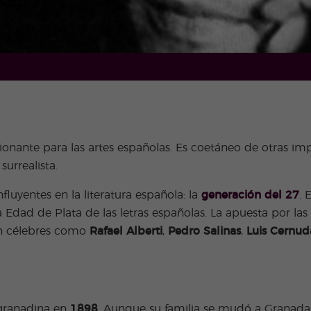
ionante para las artes españolas. Es coetáneo de otras im
surrealista.
luyentes en la literatura española: la
generación del 27
. 
 Edad de Plata de las letras españolas. La apuesta por l
an célebres como
Rafael Alberti
,
Pedro Salinas
,
Luis Cernud
 granadina en
1898
. Aunque su familia se mudó a Granada 