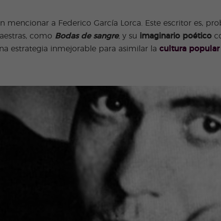
Actividades
Programas
extra
Junior y Jóvenes
n mencionar a Federico García Lorca. Este escritor es, p
Adultos
maestras, como
Bodas de sangre
,
y su
imaginario poético
co
 una estrategia inmejorable para asimilar la
cultura popular