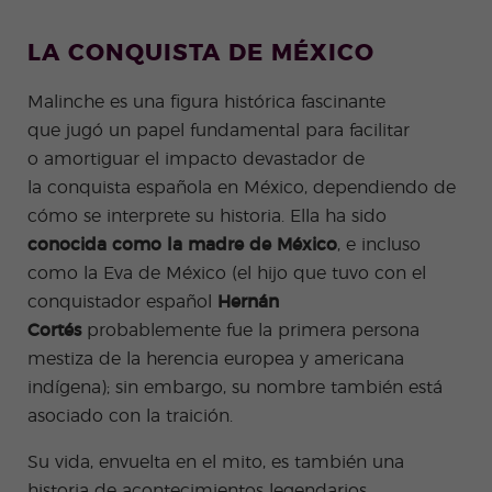
+50
ico
Medi
Valen
del examen
Prog
das
Certif
Empl
Progr
Progr
cia
de Turismo
ram
de
icad
eo
ama
ama
LA CONQUISTA DE MÉXICO
Beac
COCM10
a de
salud
o
de
de
h
espa
e
Preparación
don
Prácti
Volun
ñol
higie
para el
Quijo
Malinche es una figura histórica fascinante
cas
tariad
onli
ne
examen
te
o
que
jugó un papel
fundamental para facilitar
ne
COCM10 de
Progr
Progr
por
Sanidad
o
amortiguar
el impacto devastador de
ama
ama
la
Famil
para
la
conquista
española en México, dependiendo de
tard
ias
profe
e
cómo se interprete su historia. Ella ha sido
sores
de
conocida como la madre de México
, e incluso
espa
como la Eva de México (el hijo que tuvo con el
ñol
conquistador español
Hernán
Progr
Progr
ama
ama
Cortés
probablemente fue la primera persona
de
para
mestiza de la herencia europea y americana
Navid
Grup
ad
os
indígena); sin embargo, su nombre también está
Activi
Progr
asociado con la
traición
.
dade
amas
s
Junio
extra
r y
Su vida, envuelta en el
mito
, es también una
Jóven
historia de acontecimientos legendarios