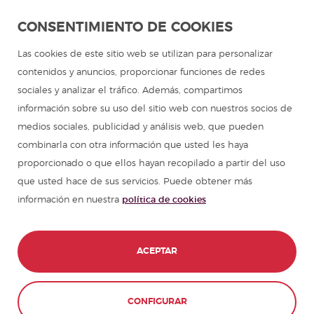
Aprender español en Latinoamérica
CONSENTIMIENTO DE COOKIES
Programa de español para grupos
Las cookies de este sitio web se utilizan para personalizar
contenidos y anuncios, proporcionar funciones de redes
Campamentos de verano
sociales y analizar el tráfico. Además, compartimos
información sobre su uso del sitio web con nuestros socios de
Cursos de español
medios sociales, publicidad y análisis web, que pueden
combinarla con otra información que usted les haya
proporcionado o que ellos hayan recopilado a partir del uso
Recursos para aprender español
que usted hace de sus servicios. Puede obtener más
información en nuestra
política de cookies
Partners
Guía de viajes en España
ACEPTAR
Guías de viajes en Latinoamérica
CONFIGURAR