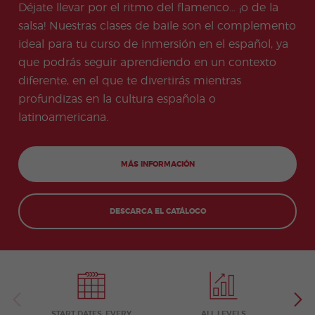
+50
ico
Medi
Déjate llevar por el ritmo del flamenco… ¡o de la
Valen
del examen
Prog
das
Certif
Empl
Progr
Progr
cia
de Turismo
ram
salsa! Nuestras clases de baile son el complemento
de
icad
eo
ama
ama
Beac
COCM10
a de
salud
o
de
de
ideal para tu curso de inmersión en el español, ya
h
espa
e
Preparación
don
Prácti
Volun
ñol
que podrás seguir aprendiendo en un contexto
higie
para el
Quijo
cas
tariad
onli
ne
examen
te
o
diferente, en el que te divertirás mientras
ne
COCM10 de
Progr
Progr
por
profundizas en la cultura española o
Sanidad
ama
ama
la
latinoamericana.
Famil
para
tard
ias
profe
e
sores
de
espa
MÁS INFORMACIÓN
ñol
Progr
Progr
ama
ama
DESCARGA EL CATÁLOGO
de
para
Navid
Grup
ad
os
Activi
Progr
dade
amas
s
Junio
extra
r y
Jóven
START DATES: EVERY
ALL LEVELS