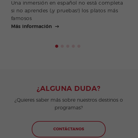
Una inmersión en español no está completa
Alim
si no aprendes (¡y pruebas!) los platos más
espí
famosos
esp
Más información
Más 
¿ALGUNA DUDA?
¿Quieres saber más sobre nuestros destinos o
programas?
CONTÁCTANOS