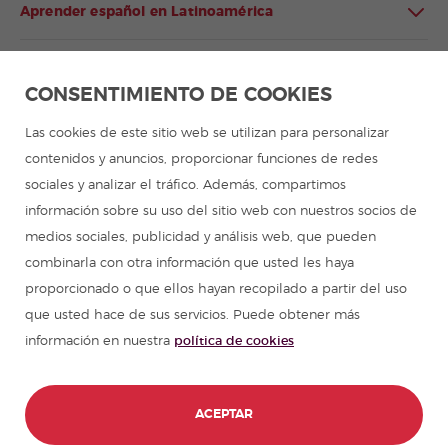
Aprender español en Latinoamérica
Programa de español para grupos
CONSENTIMIENTO DE COOKIES
Campamentos de verano
Las cookies de este sitio web se utilizan para personalizar
contenidos y anuncios, proporcionar funciones de redes
Cursos de español
sociales y analizar el tráfico. Además, compartimos
información sobre su uso del sitio web con nuestros socios de
Recursos para aprender español
medios sociales, publicidad y análisis web, que pueden
combinarla con otra información que usted les haya
proporcionado o que ellos hayan recopilado a partir del uso
Partners
que usted hace de sus servicios. Puede obtener más
información en nuestra
política de cookies
Guía de viajes en España
Guías de viajes en Latinoamérica
ACEPTAR