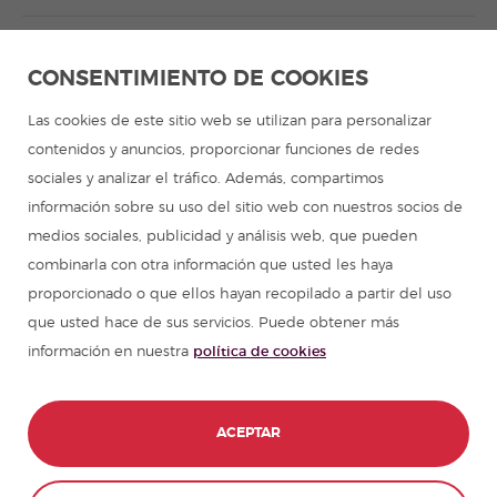
Aprender español en Latinoamérica
CONSENTIMIENTO DE COOKIES
Programa de español para grupos
Las cookies de este sitio web se utilizan para personalizar
contenidos y anuncios, proporcionar funciones de redes
Campamentos de verano
sociales y analizar el tráfico. Además, compartimos
información sobre su uso del sitio web con nuestros socios de
Cursos de español
medios sociales, publicidad y análisis web, que pueden
combinarla con otra información que usted les haya
proporcionado o que ellos hayan recopilado a partir del uso
Recursos para aprender español
que usted hace de sus servicios. Puede obtener más
información en nuestra
política de cookies
Partners
Guía de viajes en España
ACEPTAR
Guías de viajes en Latinoamérica