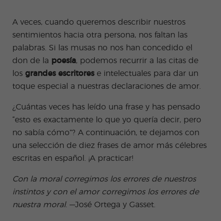
+50
ico
Medi
Valen
del examen
Prog
das
Certif
Empl
Progr
Progr
cia
de Turismo
ram
de
icad
eo
ama
ama
A veces, cuando queremos describir nuestros
Beac
COCM10
a de
salud
o
de
de
h
sentimientos hacia otra persona, nos faltan las
espa
e
Preparación
don
Prácti
Volun
ñol
higie
para el
Quijo
cas
tariad
palabras. Si las musas no nos han concedido el
onli
ne
examen
te
o
ne
don de la
poesía
, podemos recurrir a las citas de
COCM10 de
Progr
Progr
por
Sanidad
los
grandes escritores
e intelectuales para dar un
ama
ama
la
Famil
para
tard
toque especial a nuestras declaraciones de amor.
ias
profe
e
sores
¿Cuántas veces has leído una frase y has pensado
de
espa
“esto es exactamente lo que yo quería decir, pero
ñol
no sabía cómo”? A continuación, te dejamos con
Progr
Progr
ama
ama
una selección de diez frases de amor más célebres
de
para
escritas en español. ¡A practicar!
Navid
Grup
ad
os
Con la moral corregimos los errores de nuestros
Activi
Progr
dade
amas
instintos y con el amor corregimos los errores de
s
Junio
nuestra moral
. —José Ortega y Gasset.
extra
r y
Jóven