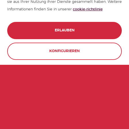
sie aus Ihrer Nutzung ihrer Dienste gesammelt haben. Weitere
Informationen finden Sie in unserer
cookie-richtlinie
ERLAUBEN
KONTAKT
JETZT BUCHEN!
KONFIGURIEREN
ABLEHNEN
KURZINFOS ZU MEXIKO
#11
35
DER
UNESCO-
BEVÖLKERUNGSREICHSTEN
WELTERBESTÄTTEN
LÄNDER