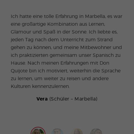
inte
Univ
Ich hatte eine tolle Erfahrung in Marbella, es war
groß
eine großartige Kombination aus Lernen,
Meng
Glamour und Spaß in der Sonne. Ich liebte es,
aufg
jeden Tag nach dem Unterricht zum Strand
Einh
gehen zu können, und meine Mitbewohner und
Mitb
ich praktizierten gemeinsam unser Spanisch zu
rund
Hause. Nach meinen Erfahrungen mit Don
unse
Quijote bin ich motiviert, weiterhin die Sprache
selb
zu lernen, um weiter zu reisen und andere
ungl
Kulturen kennenzulernen.
zum 
viel
Vera
(Schüler – Marbella)
auch
empf
stud