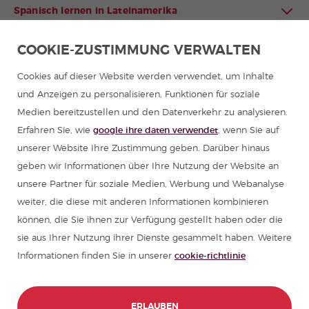
Spanisch lernen in Lateinamerika
COOKIE-ZUSTIMMUNG VERWALTEN
Spanischprogramme für Gruppen
Cookies auf dieser Website werden verwendet, um Inhalte
Sommercamps in Spanien
und Anzeigen zu personalisieren, Funktionen für soziale
Medien bereitzustellen und den Datenverkehr zu analysieren.
Spanischkurse
Erfahren Sie, wie
google ihre daten verwendet
, wenn Sie auf
unserer Website Ihre Zustimmung geben. Darüber hinaus
Ressourcen zum Spanisch lernen
geben wir Informationen über Ihre Nutzung der Website an
unsere Partner für soziale Medien, Werbung und Webanalyse
weiter, die diese mit anderen Informationen kombinieren
Partners
können, die Sie ihnen zur Verfügung gestellt haben oder die
sie aus Ihrer Nutzung ihrer Dienste gesammelt haben. Weitere
Reiseführer für Spanien
Informationen finden Sie in unserer
cookie-richtlinie
Reiseführer für Lateinamerika
ERLAUBEN