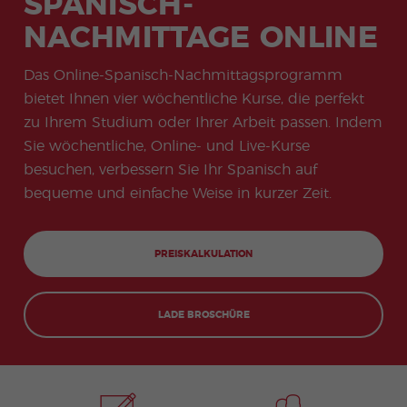
SPANISCH-
meas
Beac
g
uay
Prüfungsvor
ures
Prakti
Freiwi
don
Karrie
h
NACHMITTAGE ONLINE
bereitung
Onlin
for
kums
lligen
Quijo
re
für
e-
stude
progr
progr
te
Tourismus
Vorbe
nts
amm
amm
Certif
Das Online-Spanisch-Nachmittagsprogramm
reitu
COCM10
icate
Famil
Progr
ngsk
Vorbereitung
bietet Ihnen vier wöchentliche Kurse, die perfekt
ienpr
amm
urs
auf die
ogra
e für
zu Ihrem Studium oder Ihrer Arbeit passen. Indem
für
Gesundheits
mm
Spani
die
prüfung
Sie wöchentliche, Online- und Live-Kurse
schle
DELE
hrer
besuchen, verbessern Sie Ihr Spanisch auf
Weih
Grup
bequeme und einfache Weise in kurzer Zeit.
nach
penp
tspro
rogra
gram
mm
m
PREISKALKULATION
Extra
Junio
curric
r-
ular
und
Activi
Jung
LADE BROSCHÜRE
ties
e-
Erwa
chse
ne-
Progr
amm