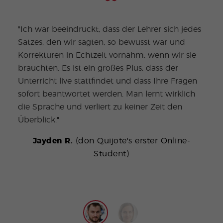
"Ich war beeindruckt, dass der Lehrer sich jedes
Satzes, den wir sagten, so bewusst war und
"Ich
Korrekturen in Echtzeit vornahm, wenn wir sie
lang
brauchten. Es ist ein großes Plus, dass der
Lehr
Unterricht live stattfindet und dass Ihre Fragen
Sie 
sofort beantwortet werden. Man lernt wirklich
Sie 
die Sprache und verliert zu keiner Zeit den
sind
Überblick."
eine
Jayden R.
(don Quijote's erster Online-
Pau
Student)