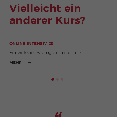
Vielleicht ein
anderer Kurs?
ONLINE INTENSIV 20
ONL
Erre
Ein wirksames programm für alle
Priv
MEHR
MEH