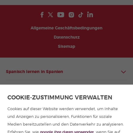
Allgemeine Geschäftsbedingungen
Datenschutz
Sitemap
Spanisch lernen in Spanien
Spanisch lernen in Lateinamerika
COOKIE-ZUSTIMMUNG VERWALTEN
Spanischprogramme für Gruppen
Cookies auf dieser Website werden verwendet, um Inhalte
und Anzeigen zu personalisieren, Funktionen für soziale
Sommercamps in Spanien
Medien bereitzustellen und den Datenverkehr zu analysieren.
Erfahren Sie, wie
google ihre daten verwendet
, wenn Sie auf