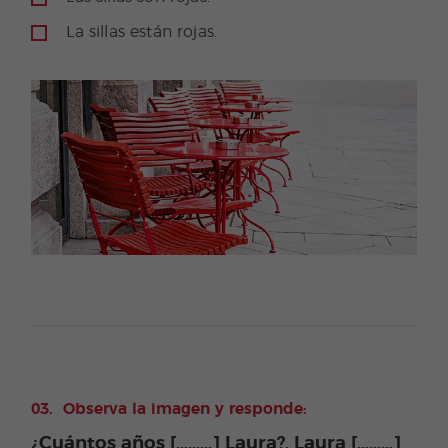
e
La sillas están rojas.
Observa la imagen y responde:
¿Cuántos años [………] Laura?. Laura [………]