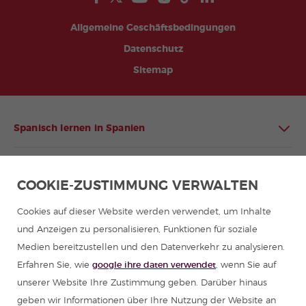
Allgemeine Geschäftsbedingungen
Datenschutz
Sitemap
Spanisch lernen in Spanien
Spanisch lernen in Lateinamerika
COOKIE-ZUSTIMMUNG VERWALTEN
Spanischprogramme für Gruppen
Cookies auf dieser Website werden verwendet, um Inhalte
und Anzeigen zu personalisieren, Funktionen für soziale
Sommercamps in Spanien
Medien bereitzustellen und den Datenverkehr zu analysieren.
Erfahren Sie, wie
google ihre daten verwendet
, wenn Sie auf
Spanischkurse
unserer Website Ihre Zustimmung geben. Darüber hinaus
geben wir Informationen über Ihre Nutzung der Website an